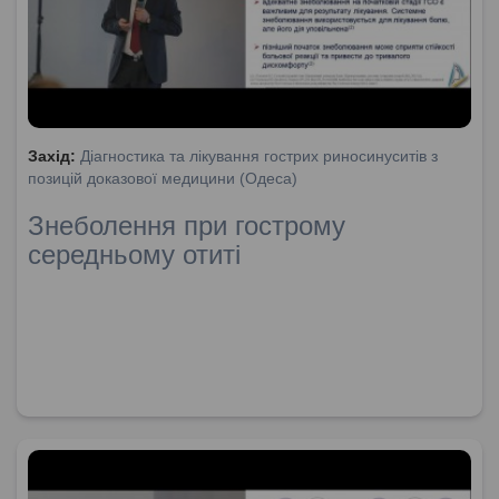
Захід:
Діагностика та лікування гострих риносинуситів з
позицій доказової медицини (Одеса)
Знеболення при гострому
середньому отиті