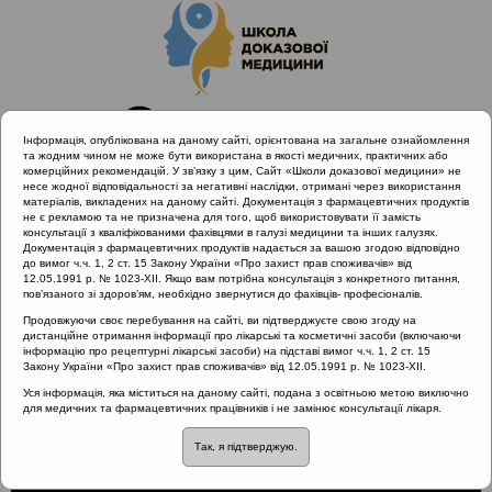
Інформація, опублікована на даному сайті, орієнтована на загальне ознайомлення
та жодним чином не може бути використана в якості медичних, практичних або
комерційних рекомендацій. У зв’язку з цим, Сайт «Школи доказової медицини» не
несе жодної відповідальності за негативні наслідки, отримані через використання
матеріалів, викладених на даному сайті. Документація з фармацевтичних продуктів
не є рекламою та не призначена для того, щоб використовувати її замість
консультації з кваліфікованими фахівцями в галузі медицини та інших галузях.
Головна
Проведені заходи
Документація з фармацевтичних продуктів надається за вашою згодою відповідно
Діагностика та лікування гострих риносинуситів з позицій
до вимог ч.ч. 1, 2 ст. 15 Закону України «Про захист прав споживачів» від
12.05.1991 р. № 1023-XII. Якщо вам потрібна консультація з конкретного питання,
доказової медицини (Одеса)
пов’язаного зі здоров’ям, необхідно звернутися до фахівців- професіоналів.
Анатомо-фізіологічні особливості вуха
Продовжуючи своє перебування на сайті, ви підтверджуєте свою згоду на
дистанційне отримання інформації про лікарські та косметичні засоби (включаючи
інформацію про рецептурні лікарські засоби) на підставі вимог ч.ч. 1, 2 ст. 15
Закону України «Про захист прав споживачів» від 12.05.1991 р. № 1023-XII.
Анатомо-фізіологічні
Уся інформація, яка міститься на даному сайті, подана з освітньою метою виключно
для медичних та фармацевтичних працівників і не замінює консультації лікаря.
особливості вуха
Так, я підтверджую.