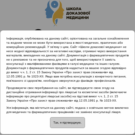
Інформація, опублікована на даному сайті, орієнтована на загальне ознайомлення
та жодним чином не може бути використана в якості медичних, практичних або
комерційних рекомендацій. У зв’язку з цим, Сайт «Школи доказової медицини» не
несе жодної відповідальності за негативні наслідки, отримані через використання
матеріалів, викладених на даному сайті. Документація з фармацевтичних продуктів
не є рекламою та не призначена для того, щоб використовувати її замість
консультації з кваліфікованими фахівцями в галузі медицини та інших галузях.
Головна
Матеріали за МКХ-11
14 Хвороби шкіри
Документація з фармацевтичних продуктів надається за вашою згодою відповідно
Захворювання шкіри та підшкірно-жирової клітковини
до вимог ч.ч. 1, 2 ст. 15 Закону України «Про захист прав споживачів» від
12.05.1991 р. № 1023-XII. Якщо вам потрібна консультація з конкретного питання,
пов’язаного зі здоров’ям, необхідно звернутися до фахівців- професіоналів.
Продовжуючи своє перебування на сайті, ви підтверджуєте свою згоду на
Матеріали за МКХ-11:: 14 Хвороби шкіри ::
дистанційне отримання інформації про лікарські та косметичні засоби (включаючи
Захворювання шкіри та підшкірно-жирової
інформацію про рецептурні лікарські засоби) на підставі вимог ч.ч. 1, 2 ст. 15
Закону України «Про захист прав споживачів» від 12.05.1991 р. № 1023-XII.
клітковини
Уся інформація, яка міститься на даному сайті, подана з освітньою метою виключно
Рубрика:
для медичних та фармацевтичних працівників і не замінює консультації лікаря.
Захворювання шкіри та підшкірно-жирової клітковини
Так, я підтверджую.