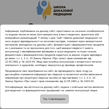
Інформація, опублікована на даному сайті, орієнтована на загальне ознайомлення
та жодним чином не може бути використана в якості медичних, практичних або
комерційних рекомендацій. У зв’язку з цим, Сайт «Школи доказової медицини» не
несе жодної відповідальності за негативні наслідки, отримані через використання
матеріалів, викладених на даному сайті. Документація з фармацевтичних продуктів
не є рекламою та не призначена для того, щоб використовувати її замість
консультації з кваліфікованими фахівцями в галузі медицини та інших галузях.
Головна
Матеріали за МКХ-11
Документація з фармацевтичних продуктів надається за вашою згодою відповідно
16 Хвороби сечостатевої системи
до вимог ч.ч. 1, 2 ст. 15 Закону України «Про захист прав споживачів» від
12.05.1991 р. № 1023-XII. Якщо вам потрібна консультація з конкретного питання,
Захворювання чоловічої статевої системи
пов’язаного зі здоров’ям, необхідно звернутися до фахівців- професіоналів.
Продовжуючи своє перебування на сайті, ви підтверджуєте свою згоду на
дистанційне отримання інформації про лікарські та косметичні засоби (включаючи
інформацію про рецептурні лікарські засоби) на підставі вимог ч.ч. 1, 2 ст. 15
Матеріали за МКХ-11:: 16 Хвороби
Закону України «Про захист прав споживачів» від 12.05.1991 р. № 1023-XII.
сечостатевої системи ::
Захворювання
Уся інформація, яка міститься на даному сайті, подана з освітньою метою виключно
чоловічої статевої системи
для медичних та фармацевтичних працівників і не замінює консультації лікаря.
Рубрика:
Так, я підтверджую.
Захворювання чоловічої статевої системи