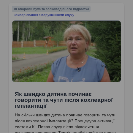
10 Хвороби вуха та соскоподібного відростка
Захворювання з порушеннями слуху
Як швидко дитина починає
говорити та чути після кохлеарної
імплантації
На скільки швидко дитина починає говорити та чути
після кохлеарної імплантації? Процедура активації
системи КІ. Поява слуху після підключення
слухового процесору. Термін необхідний для появи