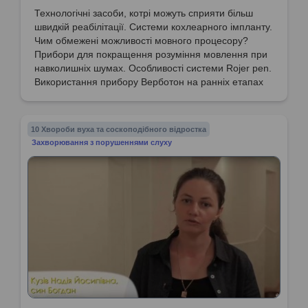
Технологічні засоби, котрі можуть сприяти більш
швидкій реабілітації. Системи кохлеарного імпланту.
Чим обмежені можливості мовного процесору?
Прибори для покращення розуміння мовлення при
навколишніх шумах. Особливості системи Rojer pen.
Використання прибору Верботон на ранніх етапах
розвитку мовлення. Необхідність розвитку слуху
обох вух у дітей із кохлеарними імплантами.
10 Хвороби вуха та соскоподібного відростка
Захворювання з порушеннями слуху