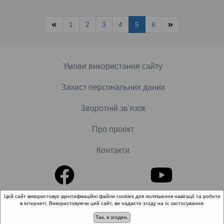
1
2
3
4
5
6
Умови використання сайту
Захист персональних даних
Зворотній зв'язок
Про проект
Контакти
Цей сайт використовує ідентифікаційні файли cookies для поліпшення навігації та роботи
в інтернеті. Використовуючи цей сайт, ви надаєте згоду на їх застосування.
© 2018-2026 «Школа доказової медицини». Всі права
захищені.
Так, я згоден.