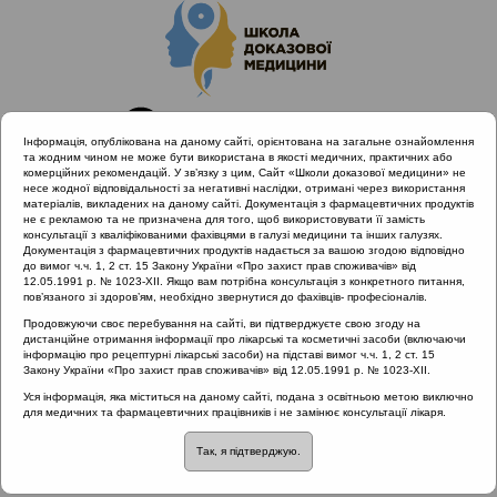
Інформація, опублікована на даному сайті, орієнтована на загальне ознайомлення
та жодним чином не може бути використана в якості медичних, практичних або
комерційних рекомендацій. У зв’язку з цим, Сайт «Школи доказової медицини» не
несе жодної відповідальності за негативні наслідки, отримані через використання
матеріалів, викладених на даному сайті. Документація з фармацевтичних продуктів
не є рекламою та не призначена для того, щоб використовувати її замість
консультації з кваліфікованими фахівцями в галузі медицини та інших галузях.
Головна
Матеріали за МКХ-11
Документація з фармацевтичних продуктів надається за вашою згодою відповідно
10 Хвороби вуха та соскоподібного відростка
до вимог ч.ч. 1, 2 ст. 15 Закону України «Про захист прав споживачів» від
12.05.1991 р. № 1023-XII. Якщо вам потрібна консультація з конкретного питання,
Захворювання з порушеннями слуху
пов’язаного зі здоров’ям, необхідно звернутися до фахівців- професіоналів.
Продовжуючи своє перебування на сайті, ви підтверджуєте свою згоду на
дистанційне отримання інформації про лікарські та косметичні засоби (включаючи
інформацію про рецептурні лікарські засоби) на підставі вимог ч.ч. 1, 2 ст. 15
Матеріали за МКХ-11:: 10 Хвороби вуха та
Закону України «Про захист прав споживачів» від 12.05.1991 р. № 1023-XII.
соскоподібного відростка ::
Захворювання з
Уся інформація, яка міститься на даному сайті, подана з освітньою метою виключно
порушеннями слуху
для медичних та фармацевтичних працівників і не замінює консультації лікаря.
Рубрика:
Так, я підтверджую.
Захворювання з порушеннями слуху