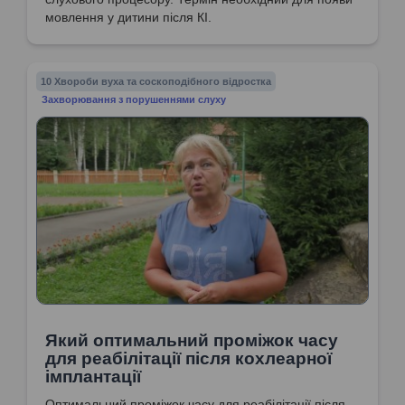
мовлення у дитини після КІ.
10 Хвороби вуха та соскоподібного відростка
Захворювання з порушеннями слуху
Який оптимальний проміжок часу
для реабілітації після кохлеарної
імплантації
Оптимальний проміжок часу для реабілітації після