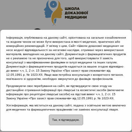
Інформація, опублікована на даному сайті, орієнтована на загальне ознайомлення
та жодним чином не може бути використана в якості медичних, практичних або
комерційних рекомендацій. У зв’язку з цим, Сайт «Школи доказової медицини» не
несе жодної відповідальності за негативні наслідки, отримані через використання
матеріалів, викладених на даному сайті. Документація з фармацевтичних продуктів
не є рекламою та не призначена для того, щоб використовувати її замість
консультації з кваліфікованими фахівцями в галузі медицини та інших галузях.
Головна
Матеріали за МКХ-11
Документація з фармацевтичних продуктів надається за вашою згодою відповідно
10 Хвороби вуха та соскоподібного відростка
до вимог ч.ч. 1, 2 ст. 15 Закону України «Про захист прав споживачів» від
12.05.1991 р. № 1023-XII. Якщо вам потрібна консультація з конкретного питання,
Анамнез пацієнта. Пізня діагностика набутої втрати слуху
пов’язаного зі здоров’ям, необхідно звернутися до фахівців- професіоналів.
Продовжуючи своє перебування на сайті, ви підтверджуєте свою згоду на
дистанційне отримання інформації про лікарські та косметичні засоби (включаючи
інформацію про рецептурні лікарські засоби) на підставі вимог ч.ч. 1, 2 ст. 15
Анамнез пацієнта.
Закону України «Про захист прав споживачів» від 12.05.1991 р. № 1023-XII.
Уся інформація, яка міститься на даному сайті, подана з освітньою метою виключно
Пізня діагностика
для медичних та фармацевтичних працівників і не замінює консультації лікаря.
Так, я підтверджую.
набутої втрати слуху