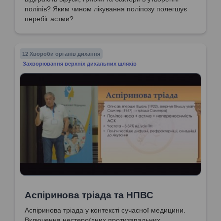
поліпів? Яким чином лікування поліпозу полегшує
перебіг астми?
12 Хвороби органів дихання
Захворювання верхніх дихальних шляхів
Аспіринова тріада та НПВС
Аспіринова тріада у контексті сучасної медицини.
Включення нестероїдних протизапальних