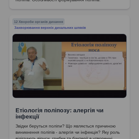
12 Хвороби органів дихання
Захворювання верхніх дихальних шляхів
Етіологія поліпозу: алергія чи
інфекції
Звідки беруться поліпи? Що являється причиною
виникнення поліпів - алергія чи інфекція? Яку роль
відіграють віруси, грибки та бактерії в утворенні