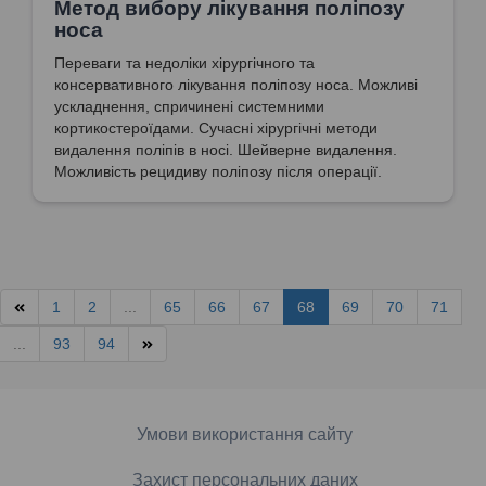
Метод вибору лікування поліпозу
носа
Переваги та недоліки хірургічного та
консервативного лікування поліпозу носа. Можливі
ускладнення, спричинені системними
кортикостероїдами. Сучасні хірургічні методи
видалення поліпів в носі. Шейверне видалення.
Можливість рецидиву поліпозу після операції.
1
2
...
65
66
67
68
69
70
71
...
93
94
Умови використання сайту
Захист персональних даних