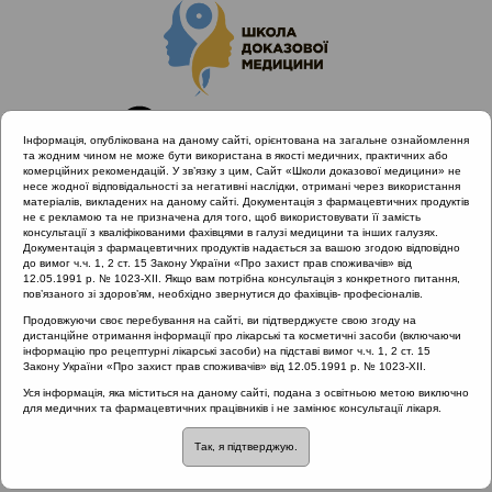
Інформація, опублікована на даному сайті, орієнтована на загальне ознайомлення
та жодним чином не може бути використана в якості медичних, практичних або
комерційних рекомендацій. У зв’язку з цим, Сайт «Школи доказової медицини» не
несе жодної відповідальності за негативні наслідки, отримані через використання
матеріалів, викладених на даному сайті. Документація з фармацевтичних продуктів
не є рекламою та не призначена для того, щоб використовувати її замість
консультації з кваліфікованими фахівцями в галузі медицини та інших галузях.
Головна
Матеріали за МКХ-11
Документація з фармацевтичних продуктів надається за вашою згодою відповідно
12 Хвороби органів дихання
до вимог ч.ч. 1, 2 ст. 15 Закону України «Про захист прав споживачів» від
12.05.1991 р. № 1023-XII. Якщо вам потрібна консультація з конкретного питання,
Захворювання верхніх дихальних шляхів
пов’язаного зі здоров’ям, необхідно звернутися до фахівців- професіоналів.
Продовжуючи своє перебування на сайті, ви підтверджуєте свою згоду на
дистанційне отримання інформації про лікарські та косметичні засоби (включаючи
інформацію про рецептурні лікарські засоби) на підставі вимог ч.ч. 1, 2 ст. 15
Матеріали за МКХ-11:: 12 Хвороби органів
Закону України «Про захист прав споживачів» від 12.05.1991 р. № 1023-XII.
дихання ::
Захворювання верхніх дихальних
Уся інформація, яка міститься на даному сайті, подана з освітньою метою виключно
шляхів
для медичних та фармацевтичних працівників і не замінює консультації лікаря.
Рубрика:
Так, я підтверджую.
Захворювання верхніх дихальних шляхів