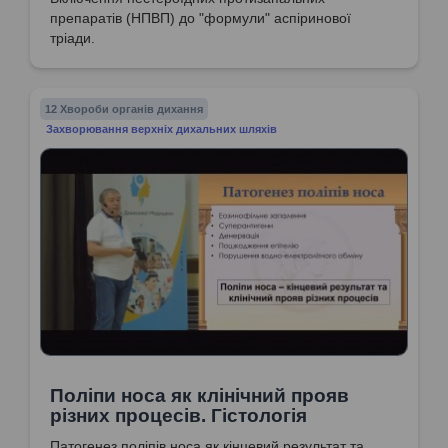
препаратів (НПВП) до "формули" аспіринової
тріади.
12 Хвороби органів дихання
Захворювання верхніх дихальних шляхів
Поліпи носа як клінічний прояв
різних процесів. Гістологія
Патогенез поліпів носа як кінцевий результат та