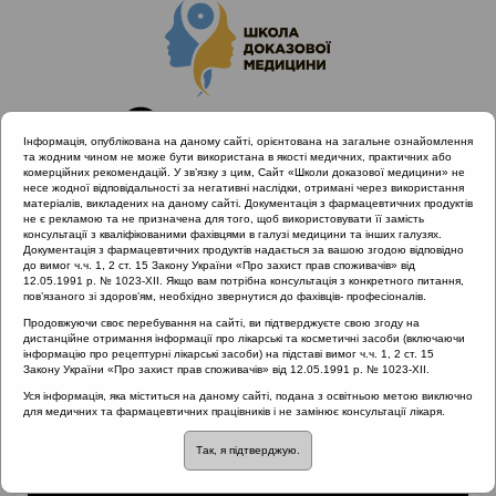
Інформація, опублікована на даному сайті, орієнтована на загальне ознайомлення
та жодним чином не може бути використана в якості медичних, практичних або
комерційних рекомендацій. У зв’язку з цим, Сайт «Школи доказової медицини» не
несе жодної відповідальності за негативні наслідки, отримані через використання
матеріалів, викладених на даному сайті. Документація з фармацевтичних продуктів
не є рекламою та не призначена для того, щоб використовувати її замість
консультації з кваліфікованими фахівцями в галузі медицини та інших галузях.
Головна
Матеріали за МКХ-11
Документація з фармацевтичних продуктів надається за вашою згодою відповідно
12 Хвороби органів дихання
до вимог ч.ч. 1, 2 ст. 15 Закону України «Про захист прав споживачів» від
12.05.1991 р. № 1023-XII. Якщо вам потрібна консультація з конкретного питання,
Історія та місця утворення поліпів
пов’язаного зі здоров’ям, необхідно звернутися до фахівців- професіоналів.
Продовжуючи своє перебування на сайті, ви підтверджуєте свою згоду на
дистанційне отримання інформації про лікарські та косметичні засоби (включаючи
інформацію про рецептурні лікарські засоби) на підставі вимог ч.ч. 1, 2 ст. 15
Історія та місця
Закону України «Про захист прав споживачів» від 12.05.1991 р. № 1023-XII.
Уся інформація, яка міститься на даному сайті, подана з освітньою метою виключно
утворення поліпів
для медичних та фармацевтичних працівників і не замінює консультації лікаря.
Так, я підтверджую.