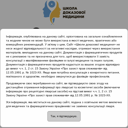
Інформація, опублікована на даному сайті, орієнтована на загальне ознайомлення
та жодним чином не може бути використана в якості медичних, практичних або
комерційних рекомендацій. У зв’язку з цим, Сайт «Школи доказової медицини» не
несе жодної відповідальності за негативні наслідки, отримані через використання
матеріалів, викладених на даному сайті. Документація з фармацевтичних продуктів
не є рекламою та не призначена для того, щоб використовувати її замість
консультації з кваліфікованими фахівцями в галузі медицини та інших галузях.
Головна
Матеріали за МКХ-11
Документація з фармацевтичних продуктів надається за вашою згодою відповідно
12 Хвороби органів дихання
до вимог ч.ч. 1, 2 ст. 15 Закону України «Про захист прав споживачів» від
12.05.1991 р. № 1023-XII. Якщо вам потрібна консультація з конкретного питання,
Захворювання верхніх дихальних шляхів
пов’язаного зі здоров’ям, необхідно звернутися до фахівців- професіоналів.
Продовжуючи своє перебування на сайті, ви підтверджуєте свою згоду на
дистанційне отримання інформації про лікарські та косметичні засоби (включаючи
інформацію про рецептурні лікарські засоби) на підставі вимог ч.ч. 1, 2 ст. 15
Матеріали за МКХ-11:: 12 Хвороби органів
Закону України «Про захист прав споживачів» від 12.05.1991 р. № 1023-XII.
дихання ::
Захворювання верхніх дихальних
Уся інформація, яка міститься на даному сайті, подана з освітньою метою виключно
шляхів
для медичних та фармацевтичних працівників і не замінює консультації лікаря.
Рубрика:
Так, я підтверджую.
Захворювання верхніх дихальних шляхів