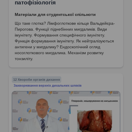
патофізіологія
Матеріали для студентської спільноти
Що таке глотка? Лімфоглоткове кільце Вальдейєра-
Пирогова. Функції піднебінних мигдаликів. Види
імунітету. Формування специфічного імунітету.
Функція формування імунітету. Як нейтралізуються
антигени у мигдалику? Ендоскопічний огляд
носоглоткового мигдалика. Механізм розвитку
тонзиліту.
12 Хвороби органів дихання
Захворювання верхніх дихальних шляхів