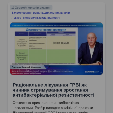
12 Хвороби органів дихання
Захворювання верхніх дихальних шляхів
Лектор: Попович Василь Іванович
Раціональне лікування ГРВІ як
чинник стримування зростання
антибактеріальної резистентності
Статистика призначення антибіотиків за
нозологіями. Розбір випадків з клінічної практики.
Діагностичні критерії ОРС і гострого тонзиліту.