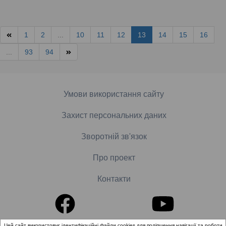
1
2
...
10
11
12
13
14
15
16
...
93
94
Умови використання сайту
Захист персональних даних
Зворотній зв'язок
Про проект
Контакти
Цей сайт використовує ідентифікаційні файли cookies для поліпшення навігації та роботи