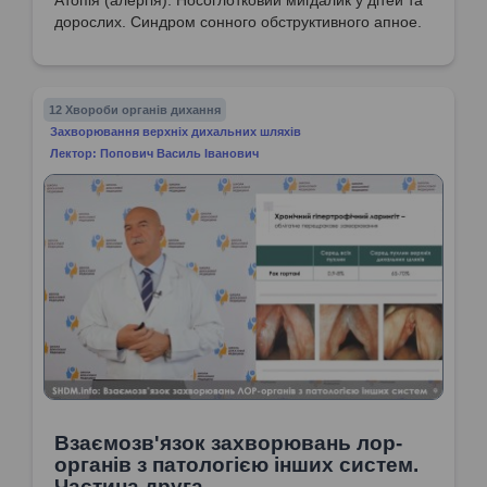
Атопія (алергія). Носоглотковий мигдалик у дітей та
дорослих. Синдром сонного обструктивного апное.
12 Хвороби органів дихання
Захворювання верхніх дихальних шляхів
Лектор: Попович Василь Іванович
Взаємозв'язок захворювань лор-
органів з патологією інших систем.
Частина друга.