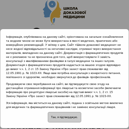
Інформація, опублікована на даному сайті, орієнтована на загальне ознайомлення
та жодним чином не може бути використана в якості медичних, практичних або
комерційних рекомендацій. У зв’язку з цим, Сайт «Школи доказової медицини» не
несе жодної відповідальності за негативні наслідки, отримані через використання
матеріалів, викладених на даному сайті. Документація з фармацевтичних продуктів
не є рекламою та не призначена для того, щоб використовувати її замість
консультації з кваліфікованими фахівцями в галузі медицини та інших галузях.
Головна
Матеріали за МКХ-11
Документація з фармацевтичних продуктів надається за вашою згодою відповідно
12 Хвороби органів дихання
до вимог ч.ч. 1, 2 ст. 15 Закону України «Про захист прав споживачів» від
12.05.1991 р. № 1023-XII. Якщо вам потрібна консультація з конкретного питання,
Взаємозв'язок захворювань лор-органів з патологією інших
пов’язаного зі здоров’ям, необхідно звернутися до фахівців- професіоналів.
систем. Частина друга.
Продовжуючи своє перебування на сайті, ви підтверджуєте свою згоду на
дистанційне отримання інформації про лікарські та косметичні засоби (включаючи
інформацію про рецептурні лікарські засоби) на підставі вимог ч.ч. 1, 2 ст. 15
Закону України «Про захист прав споживачів» від 12.05.1991 р. № 1023-XII.
Взаємозв'язок
Уся інформація, яка міститься на даному сайті, подана з освітньою метою виключно
для медичних та фармацевтичних працівників і не замінює консультації лікаря.
захворювань лор-
Так, я підтверджую.
органів з патологією