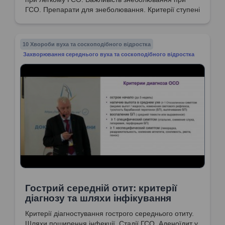
ГСО. Препарати для знеболювання. Критерії ступені
тяжкості ГСО. Критерії вибору тактики
спостереження у дітей при односторонньому
гострому середньому отиті. Рекомендована
10 Хвороби вуха та соскоподібного відростка
тривалість лікування ГСО антибіотиками.
Захворювання середнього вуха та соскоподібного відростка
Гострий середній отит: критерії
діагнозу та шляхи інфікування
Критерії діагностування гострого середнього отиту.
Шляхи поширення інфекції. Стадії ГСО. Аденоїдит у