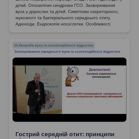
дітей. Отоскопічні синдроми ГСО. Захворювання
вуха у дорослих та дітей. Симптоми секреторного,
мукозного та бактеріального середнього отиту.
Аденоїди. Ендоскопія носоглотки. Особливості
проведення аудіометрії у дітей.
10 Хвороби вуха та соскоподібного відростка
Захворювання середнього вуха та соскоподібного відростка
Гострий середній отит: принципи