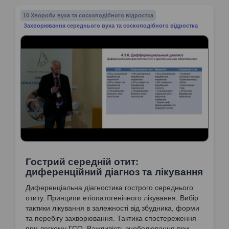
10 Хвороби вуха та соскоподібного відростка
Захворювання середнього вуха та соскоподібного відростка
Гострий середній отит:
диференційний діагноз та лікування
Диференціальна діагностика гострого середнього
отиту. Принципи етіопатогенічного лікування. Вибір
тактики лікування в залежності від збудника, форми
та перебігу захворювання. Тактика спостереження
при легкому ГСО. Важливість знеболювання при