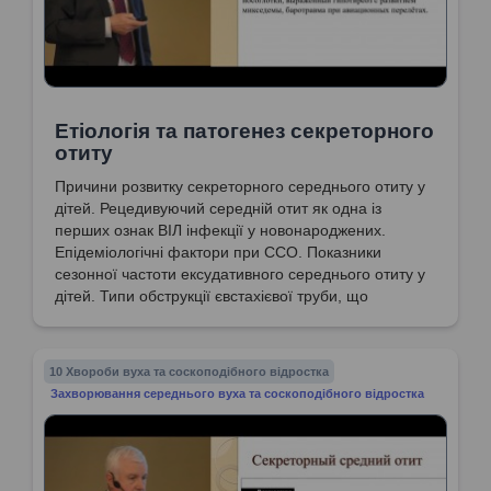
Етіологія та патогенез секреторного
отиту
Причини розвитку секреторного середнього отиту у
дітей. Рецедивуючий середній отит як одна із
перших ознак ВІЛ інфекції у новонароджених.
Епідеміологічні фактори при ССО. Показники
сезонної частоти ексудативного середнього отиту у
дітей. Типи обструкції євстахієвої труби, що
призводять до появи ССО. Ендоскопія носоглотки
при аденоїдиті. Етіологія ССО. Патофізіологія
гострого і хронічного середнього отиту. Стадії
10 Хвороби вуха та соскоподібного відростка
розвитку ССО та склад секрету вуха.
Захворювання середнього вуха та соскоподібного відростка