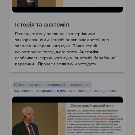
Історія та анатомія
Розгляд отиту у поєднанні з алергічними
захворюваннями. Історія появи відомостей про
запалення середнього вуха. Поява теорії
секреторного середнього отиту. Анатомічні
особливості середнього вуха. Анатомія барабанної
перетинки. Процеси розвитку мастоїдиту.
Особливості тимпальної діафргами. Слухова труба у
дорослих і дітей та її функції. Анатомо-фізіологічні
особливості слухової труби. Довжина слухової труби
10 Хвороби вуха та соскоподібного відростка
у дорослих.
Захворювання середнього вуха та соскоподібного відростка