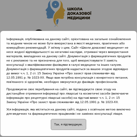
Інформація, опублікована на даному сайті, орієнтована на загальне ознайомлення
та жодним чином не може бути використана в якості медичних, практичних або
комерційних рекомендацій. У зв’язку з цим, Сайт «Школи доказової медицини» не
несе жодної відповідальності за негативні наслідки, отримані через використання
матеріалів, викладених на даному сайті. Документація з фармацевтичних продуктів
не є рекламою та не призначена для того, щоб використовувати її замість
консультації з кваліфікованими фахівцями в галузі медицини та інших галузях.
Головна
Матеріали за МКХ-11
Документація з фармацевтичних продуктів надається за вашою згодою відповідно
10 Хвороби вуха та соскоподібного відростка
до вимог ч.ч. 1, 2 ст. 15 Закону України «Про захист прав споживачів» від
12.05.1991 р. № 1023-XII. Якщо вам потрібна консультація з конкретного питання,
Захворювання середнього вуха та соскоподібного відростка
пов’язаного зі здоров’ям, необхідно звернутися до фахівців- професіоналів.
Продовжуючи своє перебування на сайті, ви підтверджуєте свою згоду на
дистанційне отримання інформації про лікарські та косметичні засоби (включаючи
інформацію про рецептурні лікарські засоби) на підставі вимог ч.ч. 1, 2 ст. 15
Матеріали за МКХ-11:: 10 Хвороби вуха та
Закону України «Про захист прав споживачів» від 12.05.1991 р. № 1023-XII.
соскоподібного відростка ::
Захворювання
Уся інформація, яка міститься на даному сайті, подана з освітньою метою виключно
середнього вуха та соскоподібного відростка
для медичних та фармацевтичних працівників і не замінює консультації лікаря.
Рубрика:
Так, я підтверджую.
Захворювання середнього вуха та соскоподібного відр