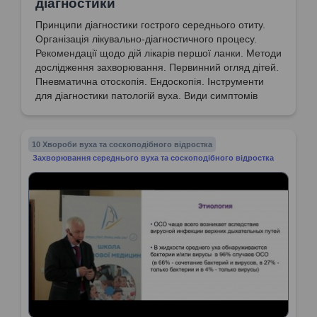
діагностики
Принципи діагностики гострого середнього отиту.
Організація лікувально-діагностичного процесу.
Рекомендації щодо дій лікарів першої ланки. Методи
дослідження захворювання. Первинний огляд дітей.
Пневматична отоскопія. Ендоскопія. Інструменти
для діагностики патологій вуха. Види симптомів
ГСО. Прояви ГСО у немовлят. Отоскопія як
основний метод діагностики ГСО згідно з наказом
МОЗ.
10 Хвороби вуха та соскоподібного відростка
Захворювання середнього вуха та соскоподібного відростка