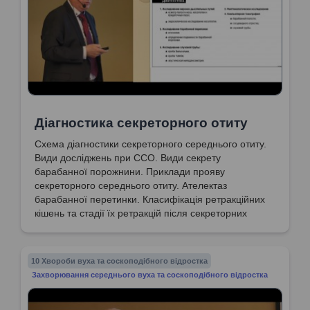
Діагностика секреторного отиту
Схема діагностики секреторного середнього отиту.
Види досліджень при ССО. Види секрету
барабанної порожнини. Приклади прояву
секреторного середнього отиту. Ателектаз
барабанної перетинки. Класифікація ретракційних
кішень та стадії їх ретракцій після секреторних
отитах. Розбір аудіограми при ССО.
10 Хвороби вуха та соскоподібного відростка
Захворювання середнього вуха та соскоподібного відростка