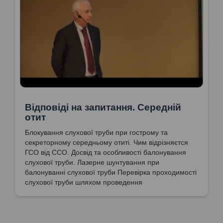
Відповіді на запитання. Середній
отит
Блокування слухової труби при гострому та
секреторному середньому отиті. Чим відрізняєтся
ГСО від ССО. Досвід та особливості балонування
слухової труби. Лазерне шунтування при
балонуванні слухової труби Перевірка проходимості
слухової труби шляхом проведення
імпедансометрії. Балонування слухової труби у
дітей. Ефективність балонування.