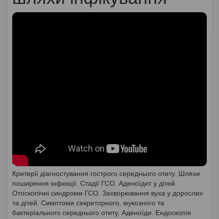
Критерії діагностування гострого середнього отиту. Шляхи
поширення інфекції. Стадії ГСО. Аденоїдит у дітей.
Отоскопічні синдроми ГСО. Захворювання вуха у дорослих
та дітей. Симптоми секреторного, мукозного та
бактеріального середнього отиту. Аденоїди. Ендоскопія