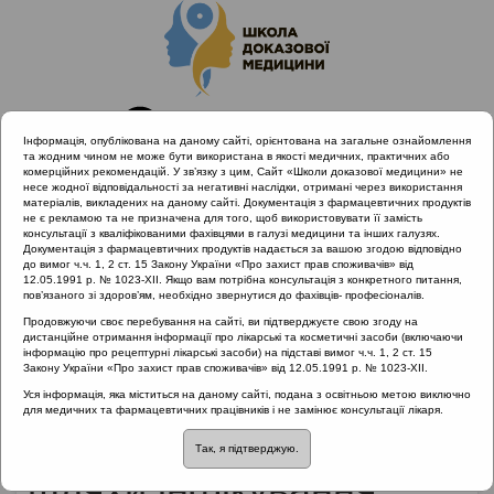
Інформація, опублікована на даному сайті, орієнтована на загальне ознайомлення
та жодним чином не може бути використана в якості медичних, практичних або
комерційних рекомендацій. У зв’язку з цим, Сайт «Школи доказової медицини» не
несе жодної відповідальності за негативні наслідки, отримані через використання
матеріалів, викладених на даному сайті. Документація з фармацевтичних продуктів
не є рекламою та не призначена для того, щоб використовувати її замість
консультації з кваліфікованими фахівцями в галузі медицини та інших галузях.
Головна
Матеріали за МКХ-11
Документація з фармацевтичних продуктів надається за вашою згодою відповідно
10 Хвороби вуха та соскоподібного відростка
до вимог ч.ч. 1, 2 ст. 15 Закону України «Про захист прав споживачів» від
12.05.1991 р. № 1023-XII. Якщо вам потрібна консультація з конкретного питання,
Гострий середній отит: критерії діагнозу та шляхи
пов’язаного зі здоров’ям, необхідно звернутися до фахівців- професіоналів.
інфікування
Продовжуючи своє перебування на сайті, ви підтверджуєте свою згоду на
дистанційне отримання інформації про лікарські та косметичні засоби (включаючи
інформацію про рецептурні лікарські засоби) на підставі вимог ч.ч. 1, 2 ст. 15
Закону України «Про захист прав споживачів» від 12.05.1991 р. № 1023-XII.
Гострий середній отит:
Уся інформація, яка міститься на даному сайті, подана з освітньою метою виключно
для медичних та фармацевтичних працівників і не замінює консультації лікаря.
критерії діагнозу та
Так, я підтверджую.
шляхи інфікування