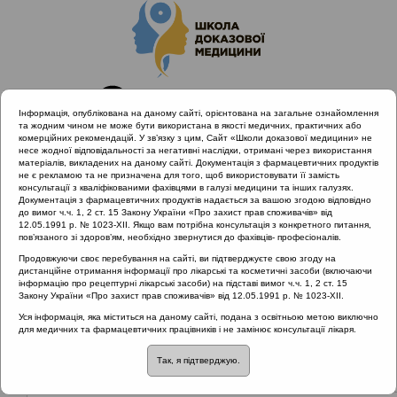
Інформація, опублікована на даному сайті, орієнтована на загальне ознайомлення
та жодним чином не може бути використана в якості медичних, практичних або
комерційних рекомендацій. У зв’язку з цим, Сайт «Школи доказової медицини» не
несе жодної відповідальності за негативні наслідки, отримані через використання
матеріалів, викладених на даному сайті. Документація з фармацевтичних продуктів
не є рекламою та не призначена для того, щоб використовувати її замість
консультації з кваліфікованими фахівцями в галузі медицини та інших галузях.
Головна
Матеріали за МКХ-11
Документація з фармацевтичних продуктів надається за вашою згодою відповідно
01 Деякі інфекційні та паразитарні захворювання
до вимог ч.ч. 1, 2 ст. 15 Закону України «Про захист прав споживачів» від
12.05.1991 р. № 1023-XII. Якщо вам потрібна консультація з конкретного питання,
Гнійні бактеріальні інфекції шкіри та підшкірної жирової
пов’язаного зі здоров’ям, необхідно звернутися до фахівців- професіоналів.
клітковини
Продовжуючи своє перебування на сайті, ви підтверджуєте свою згоду на
дистанційне отримання інформації про лікарські та косметичні засоби (включаючи
інформацію про рецептурні лікарські засоби) на підставі вимог ч.ч. 1, 2 ст. 15
Закону України «Про захист прав споживачів» від 12.05.1991 р. № 1023-XII.
Матеріали за МКХ-11:: 01 Деякі інфекційні та
Уся інформація, яка міститься на даному сайті, подана з освітньою метою виключно
паразитарні захворювання ::
Гнійні
для медичних та фармацевтичних працівників і не замінює консультації лікаря.
бактеріальні інфекції шкіри та підшкірної
жирової клітковини
Так, я підтверджую.
Рубрика: