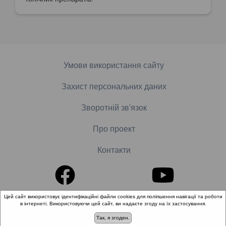
Умови використання сайту
Захист персональних даних
Зворотній зв'язок
Про проект
Контакти
Цей сайт використовує ідентифікаційні файли cookies для поліпшення навігації та роботи
в інтернеті. Використовуючи цей сайт, ви надаєте згоду на їх застосування.
© 2018-2026 «Школа доказової медицини». Всі права
захищені.
Так, я згоден.