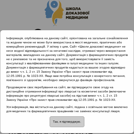
Інформація, опублікована на даному сайті, орієнтована на загальне ознайомлення
та жодним чином не може бути використана в якості медичних, практичних або
комерційних рекомендацій. У зв’язку з цим, Сайт «Школи доказової медицини» не
несе жодної відповідальності за негативні наслідки, отримані через використання
матеріалів, викладених на даному сайті. Документація з фармацевтичних продуктів
не є рекламою та не призначена для того, щоб використовувати її замість
консультації з кваліфікованими фахівцями в галузі медицини та інших галузях.
Головна
Матеріали за МКХ-11
Документація з фармацевтичних продуктів надається за вашою згодою відповідно
24 Фактори, що впливають на стан здоров'я населення та
до вимог ч.ч. 1, 2 ст. 15 Закону України «Про захист прав споживачів» від
12.05.1991 р. № 1023-XII. Якщо вам потрібна консультація з конкретного питання,
звертання до закладів охорони здоров'я
пов’язаного зі здоров’ям, необхідно звернутися до фахівців- професіоналів.
Значення доказової медицини у практичній діяльності лікаря
Продовжуючи своє перебування на сайті, ви підтверджуєте свою згоду на
дистанційне отримання інформації про лікарські та косметичні засоби (включаючи
інформацію про рецептурні лікарські засоби) на підставі вимог ч.ч. 1, 2 ст. 15
Закону України «Про захист прав споживачів» від 12.05.1991 р. № 1023-XII.
Значення доказової
Уся інформація, яка міститься на даному сайті, подана з освітньою метою виключно
для медичних та фармацевтичних працівників і не замінює консультації лікаря.
медицини у практичній
Так, я підтверджую.
діяльності лікаря