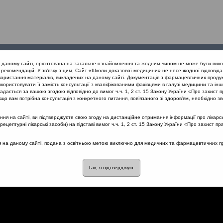
Проведені
Конференції
Партнери
Лек
а даному сайті, орієнтована на загальне ознайомлення та жодним чином не може бути вико
заходи
проекту
рекомендацій. У зв’язку з цим, Сайт «Школи доказової медицини» не несе жодної відповіда
користання матеріалів, викладених на даному сайті. Документація з фармацевтичних продук
користовувати її замість консультації з кваліфікованими фахівцями в галузі медицини та інш
впливають на стан здоров'я населення та звертання до закладів ох
дається за вашою згодою відповідно до вимог ч.ч. 1, 2 ст. 15 Закону України «Про захист п
що вам потрібна консультація з конкретного питання, пов’язаного зі здоров’ям, необхідно зв
я на сайті, ви підтверджуєте свою згоду на дистанційне отримання інформації про лікарсь
цептурні лікарські засоби) на підставі вимог ч.ч. 1, 2 ст. 15 Закону України «Про захист пр
ній медицині
ся на даному сайті, подана з освітньою метою виключно для медичних та фармацевтичних пра
Так, я підтверджую.