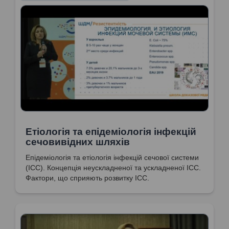
Етіологія та епідеміологія інфекцій
сечовивідних шляхів
Епідеміологія та етіологія інфекцій сечової системи
(ІСС). Концепція неускладненої та ускладненої ІСС.
Фактори, що сприяють розвитку ІСС.