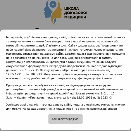
Інформація, опублікована на даному сайті, орієнтована на загальне ознайомлення
та жодним чином не може бути використана в якості медичних, практичних або
комерційних рекомендацій. У зв’язку з цим, Сайт «Школи доказової медицини» не
несе жодної відповідальності за негативні наслідки, отримані через використання
матеріалів, викладених на даному сайті. Документація з фармацевтичних продуктів
не є рекламою та не призначена для того, щоб використовувати її замість
консультації з кваліфікованими фахівцями в галузі медицини та інших галузях.
Головна
Матеріали за МКХ-11
Документація з фармацевтичних продуктів надається за вашою згодою відповідно
16 Хвороби сечостатевої системи
до вимог ч.ч. 1, 2 ст. 15 Закону України «Про захист прав споживачів» від
12.05.1991 р. № 1023-XII. Якщо вам потрібна консультація з конкретного питання,
пов’язаного зі здоров’ям, необхідно звернутися до фахівців- професіоналів.
Продовжуючи своє перебування на сайті, ви підтверджуєте свою згоду на
Матеріали за МКХ-11
::
16 Хвороби
дистанційне отримання інформації про лікарські та косметичні засоби (включаючи
сечостатевої системи
інформацію про рецептурні лікарські засоби) на підставі вимог ч.ч. 1, 2 ст. 15
Закону України «Про захист прав споживачів» від 12.05.1991 р. № 1023-XII.
Рубрика:
Уся інформація, яка міститься на даному сайті, подана з освітньою метою виключно
для медичних та фармацевтичних працівників і не замінює консультації лікаря.
16 Хвороби сечостатевої системи
Так, я підтверджую.
Захворювання сечостатевої системи