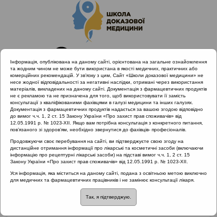
Інформація, опублікована на даному сайті, орієнтована на загальне ознайомлення
та жодним чином не може бути використана в якості медичних, практичних або
комерційних рекомендацій. У зв’язку з цим, Сайт «Школи доказової медицини» не
несе жодної відповідальності за негативні наслідки, отримані через використання
матеріалів, викладених на даному сайті. Документація з фармацевтичних продуктів
не є рекламою та не призначена для того, щоб використовувати її замість
консультації з кваліфікованими фахівцями в галузі медицини та інших галузях.
Головна
Матеріали за МКХ-11
Документація з фармацевтичних продуктів надається за вашою згодою відповідно
16 Хвороби сечостатевої системи
до вимог ч.ч. 1, 2 ст. 15 Закону України «Про захист прав споживачів» від
12.05.1991 р. № 1023-XII. Якщо вам потрібна консультація з конкретного питання,
Лікування безсимптомної бактеріурії у вагітних
пов’язаного зі здоров’ям, необхідно звернутися до фахівців- професіоналів.
Продовжуючи своє перебування на сайті, ви підтверджуєте свою згоду на
дистанційне отримання інформації про лікарські та косметичні засоби (включаючи
інформацію про рецептурні лікарські засоби) на підставі вимог ч.ч. 1, 2 ст. 15
Лікування
Закону України «Про захист прав споживачів» від 12.05.1991 р. № 1023-XII.
Уся інформація, яка міститься на даному сайті, подана з освітньою метою виключно
безсимптомної
для медичних та фармацевтичних працівників і не замінює консультації лікаря.
Так, я підтверджую.
бактеріурії у вагітних