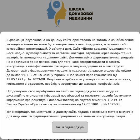
Інформація, опублікована на даному сайті, орієнтована на загальне ознайомлення
та жодним чином не може бути використана в якості медичних, практичних або
комерційних рекомендацій. У зв’язку з цим, Сайт «Школи доказової медицини» не
несе жодної відповідальності за негативні наслідки, отримані через використання
матеріалів, викладених на даному сайті. Документація з фармацевтичних продуктів
не є рекламою та не призначена для того, щоб використовувати її замість
консультації з кваліфікованими фахівцями в галузі медицини та інших галузях.
Головна
Матеріали за МКХ-11
Документація з фармацевтичних продуктів надається за вашою згодою відповідно
16 Хвороби сечостатевої системи
до вимог ч.ч. 1, 2 ст. 15 Закону України «Про захист прав споживачів» від
12.05.1991 р. № 1023-XII. Якщо вам потрібна консультація з конкретного питання,
Фактори, що передують розвитку інфекцій сечовивідних
пов’язаного зі здоров’ям, необхідно звернутися до фахівців- професіоналів.
шляхів
Продовжуючи своє перебування на сайті, ви підтверджуєте свою згоду на
дистанційне отримання інформації про лікарські та косметичні засоби (включаючи
інформацію про рецептурні лікарські засоби) на підставі вимог ч.ч. 1, 2 ст. 15
Закону України «Про захист прав споживачів» від 12.05.1991 р. № 1023-XII.
Фактори, що передують
Уся інформація, яка міститься на даному сайті, подана з освітньою метою виключно
для медичних та фармацевтичних працівників і не замінює консультації лікаря.
розвитку інфекцій
Так, я підтверджую.
сечовивідних шляхів