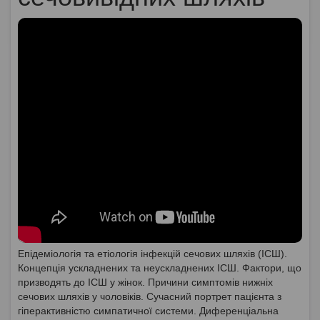
Епідеміологія та етіологія інфекцій сечових шляхів (ІСШ).
Концепція ускладнених та неускладнених ІСШ. Фактори, що
призводять до ІСШ у жінок. Причини симптомів нижніх
сечових шляхів у чоловіків. Сучасний портрет пацієнта з
гіперактивністю симпатичної системи. Диференціальна