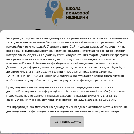
Інформація, опублікована на даному сайті, орієнтована на загальне ознайомлення
та жодним чином не може бути використана в якості медичних, практичних або
комерційних рекомендацій. У зв’язку з цим, Сайт «Школи доказової медицини» не
несе жодної відповідальності за негативні наслідки, отримані через використання
матеріалів, викладених на даному сайті. Документація з фармацевтичних продуктів
не є рекламою та не призначена для того, щоб використовувати її замість
консультації з кваліфікованими фахівцями в галузі медицини та інших галузях.
Головна
Матеріали за МКХ-11
14 Хвороби шкіри
Документація з фармацевтичних продуктів надається за вашою згодою відповідно
до вимог ч.ч. 1, 2 ст. 15 Закону України «Про захист прав споживачів» від
12.05.1991 р. № 1023-XII. Якщо вам потрібна консультація з конкретного питання,
пов’язаного зі здоров’ям, необхідно звернутися до фахівців- професіоналів.
Матеріали за МКХ-11
::
14 Хвороби шкіри
Продовжуючи своє перебування на сайті, ви підтверджуєте свою згоду на
дистанційне отримання інформації про лікарські та косметичні засоби (включаючи
Рубрика:
інформацію про рецептурні лікарські засоби) на підставі вимог ч.ч. 1, 2 ст. 15
Закону України «Про захист прав споживачів» від 12.05.1991 р. № 1023-XII.
14 Хвороби шкіри
Уся інформація, яка міститься на даному сайті, подана з освітньою метою виключно
для медичних та фармацевтичних працівників і не замінює консультації лікаря.
Шкірні захворювання, спричинені зовнішніми факторами
Так, я підтверджую.