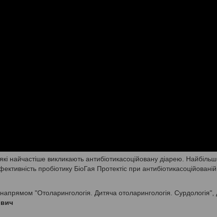
 які найчастіше викликають антибіотикасоційовану діарею. Найбільш 
фективність пробіотику БіоГая Протектіс при антибіотикасоційованій
напрямом "Отоларингологія. Дитяча отоларингологія. Сурдологія", 
ович