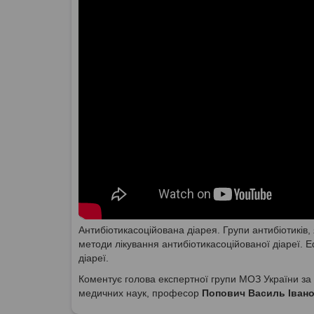
Антибіотикасоційована діарея. Групи антибіотиків,
методи лікування антибіотикасоційованої діареї. Е
діареї.
Коментує голова експертної групи МОЗ України за 
медичних наук, професор
Попович Василь Іван