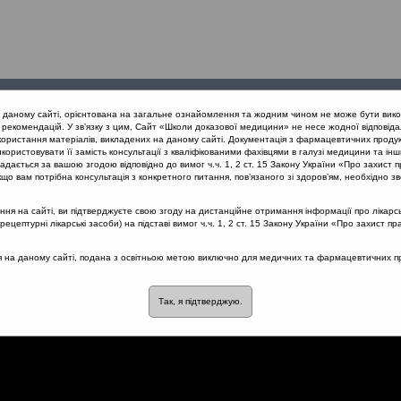
Проведені
Конференції
Партнери
Лек
а даному сайті, орієнтована на загальне ознайомлення та жодним чином не може бути вико
заходи
проекту
рекомендацій. У зв’язку з цим, Сайт «Школи доказової медицини» не несе жодної відповіда
користання матеріалів, викладених на даному сайті. Документація з фармацевтичних продук
користовувати її замість консультації з кваліфікованими фахівцями в галузі медицини та інш
нів травлення
Антибіотикасоційована діарея
дається за вашою згодою відповідно до вимог ч.ч. 1, 2 ст. 15 Закону України «Про захист п
що вам потрібна консультація з конкретного питання, пов’язаного зі здоров’ям, необхідно зв
я на сайті, ви підтверджуєте свою згоду на дистанційне отримання інформації про лікарсь
цептурні лікарські засоби) на підставі вимог ч.ч. 1, 2 ст. 15 Закону України «Про захист пр
ана діарея
ся на даному сайті, подана з освітньою метою виключно для медичних та фармацевтичних пра
Так, я підтверджую.