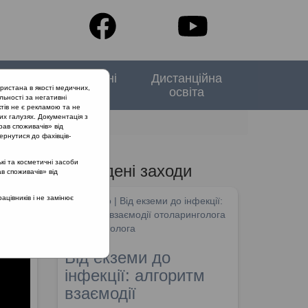
тори
Спеціальні
Дистанційна
ристана в якості медичних,
випуски
освіта
льності за негативні
тів не є рекламою та не
их галузях. Документація з
рав споживачів» від
ернутися до фахівців-
кі та косметичні засоби
Проведені заходи
ав споживачів» від
цівників і не замінює
SHDM.info | Від екземи до інфекції:
алгоритм взаємодії отоларинголога
та дерматолога
Від екземи до
інфекції: алгоритм
взаємодії