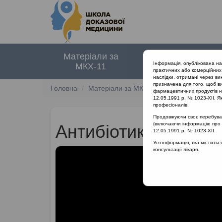
Матеріали за
Нормативні
Інформація, опублікована н
МКХ-11
документи
практичних або комерційних 
наслідки, отримані через ви
призначена для того, щоб ви
Головна
Матеріали за МКХ-11
13 Хвороби орга
фармацевтичних продуктів на
12.05.1991 р. № 1023-XII. Як
професіоналів.
Продовжуючи своє перебуванн
(включаючи інформацію про ре
Антибіотикасоційов
12.05.1991 р. № 1023-XII.
Уся інформація, яка містить
консультації лікаря.