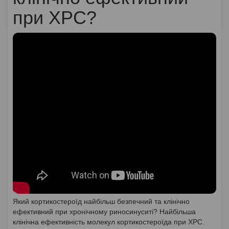
при ХРС?
Який кортикостероїд найбільш безпечний та клінічно
ефективний при хронічному риносинуситі? Найбільша
клінічна ефективність молекул кортикостероїда при ХРС.