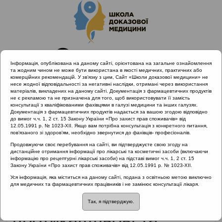
Інформація, опублікована на даному сайті, орієнтована на загальне ознайомлення
та жодним чином не може бути використана в якості медичних, практичних або
комерційних рекомендацій. У зв’язку з цим, Сайт «Школи доказової медицини» не
несе жодної відповідальності за негативні наслідки, отримані через використання
матеріалів, викладених на даному сайті. Документація з фармацевтичних продуктів
не є рекламою та не призначена для того, щоб використовувати її замість
консультації з кваліфікованими фахівцями в галузі медицини та інших галузях.
Головна
Матеріали за МКХ-11
Документація з фармацевтичних продуктів надається за вашою згодою відповідно
12 Хвороби органів дихання
до вимог ч.ч. 1, 2 ст. 15 Закону України «Про захист прав споживачів» від
12.05.1991 р. № 1023-XII. Якщо вам потрібна консультація з конкретного питання,
Лікування гострого бронхіту: противірусні, протикашльові та
пов’язаного зі здоров’ям, необхідно звернутися до фахівців- професіоналів.
муколітичні препарати
Продовжуючи своє перебування на сайті, ви підтверджуєте свою згоду на
дистанційне отримання інформації про лікарські та косметичні засоби (включаючи
інформацію про рецептурні лікарські засоби) на підставі вимог ч.ч. 1, 2 ст. 15
Закону України «Про захист прав споживачів» від 12.05.1991 р. № 1023-XII.
Лікування гострого
Уся інформація, яка міститься на даному сайті, подана з освітньою метою виключно
для медичних та фармацевтичних працівників і не замінює консультації лікаря.
бронхіту: противірусні,
Так, я підтверджую.
протикашльові та