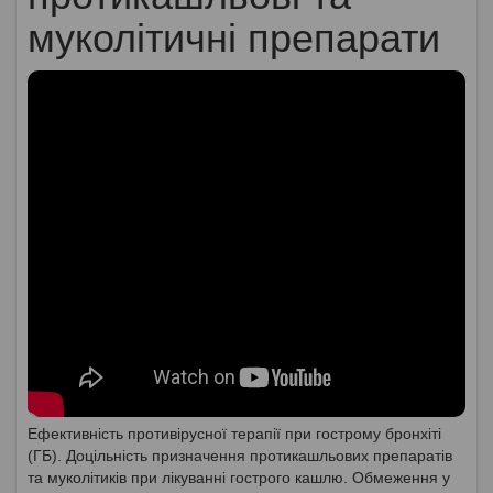
муколітичні препарати
Ефективність противірусної терапії при гострому бронхіті
(ГБ). Доцільність призначення протикашльових препаратів
та муколітиків при лікуванні гострого кашлю. Обмеження у