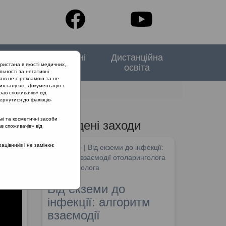
тори
Спеціальні
Дистанційна
ристана в якості медичних,
випуски
освіта
льності за негативні
тів не є рекламою та не
их галузях. Документація з
рав споживачів» від
ернутися до фахівців-
кі та косметичні засоби
Проведені заходи
ав споживачів» від
гіт
цівників і не замінює
SHDM.info | Від екземи до інфекції:
алгоритм взаємодії отоларинголога
та дерматолога
Від екземи до
інфекції: алгоритм
взаємодії