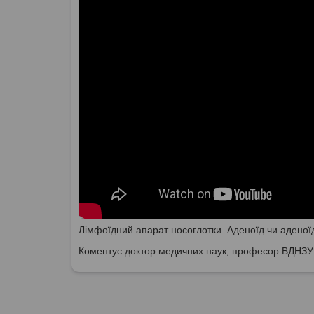
Лімфоїдний апарат носоглотки. Аденоїд чи аденоїд
Коментує доктор медичних наук, професор ВДНЗ