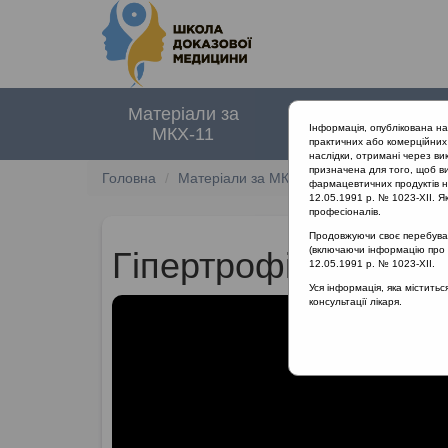
Матеріали за
Нормативні
Інформація, опублікована н
МКХ-11
документи
практичних або комерційних 
наслідки, отримані через ви
призначена для того, щоб ви
Головна
Матеріали за МКХ-11
12 Хвороби орга
фармацевтичних продуктів на
12.05.1991 р. № 1023-XII. Як
професіоналів.
Продовжуючи своє перебуванн
(включаючи інформацію про ре
Гіпертрофія глотко
12.05.1991 р. № 1023-XII.
Уся інформація, яка містить
консультації лікаря.