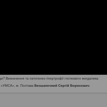
и? Визначення та патогенез гіпертрофії глоткового мигдалика.
У «УМСА», м. Полтава
Безшапочний Сергій Борисович
.