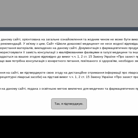
Проведені
Конференції
Партнери
Лек
а даному сайті, орієнтована на загальне ознайомлення та жодним чином не може бути вико
заходи
проекту
рекомендацій. У зв’язку з цим, Сайт «Школи доказової медицини» не несе жодної відповіда
користання матеріалів, викладених на даному сайті. Документація з фармацевтичних продук
користовувати її замість консультації з кваліфікованими фахівцями в галузі медицини та інш
нів дихання
Гіпертрофія глоткового мигдалика: Назофарингіт
дається за вашою згодою відповідно до вимог ч.ч. 1, 2 ст. 15 Закону України «Про захист п
що вам потрібна консультація з конкретного питання, пов’язаного зі здоров’ям, необхідно зв
я на сайті, ви підтверджуєте свою згоду на дистанційне отримання інформації про лікарсь
цептурні лікарські засоби) на підставі вимог ч.ч. 1, 2 ст. 15 Закону України «Про захист пр
вого мигдалика: Назофарин
ся на даному сайті, подана з освітньою метою виключно для медичних та фармацевтичних пра
Так, я підтверджую.