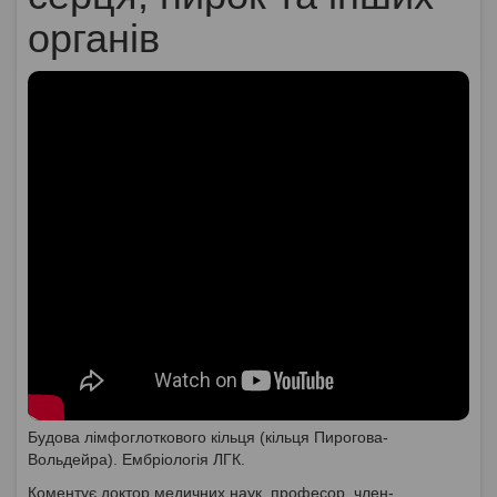
органів
Будова лімфоглоткового кільця (кільця Пирогова-
Вольдейра). Ембріологія ЛГК.
Коментує доктор медичних наук, професор, член-