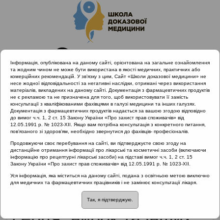
Інформація, опублікована на даному сайті, орієнтована на загальне ознайомлення
та жодним чином не може бути використана в якості медичних, практичних або
комерційних рекомендацій. У зв’язку з цим, Сайт «Школи доказової медицини» не
несе жодної відповідальності за негативні наслідки, отримані через використання
матеріалів, викладених на даному сайті. Документація з фармацевтичних продуктів
не є рекламою та не призначена для того, щоб використовувати її замість
консультації з кваліфікованими фахівцями в галузі медицини та інших галузях.
Головна
Матеріали за МКХ-11
Документація з фармацевтичних продуктів надається за вашою згодою відповідно
12 Хвороби органів дихання
до вимог ч.ч. 1, 2 ст. 15 Закону України «Про захист прав споживачів» від
12.05.1991 р. № 1023-XII. Якщо вам потрібна консультація з конкретного питання,
Чи є зв'язок мигдаликів з захворюваннями серця, нирок та
пов’язаного зі здоров’ям, необхідно звернутися до фахівців- професіоналів.
інших органів
Продовжуючи своє перебування на сайті, ви підтверджуєте свою згоду на
дистанційне отримання інформації про лікарські та косметичні засоби (включаючи
інформацію про рецептурні лікарські засоби) на підставі вимог ч.ч. 1, 2 ст. 15
Закону України «Про захист прав споживачів» від 12.05.1991 р. № 1023-XII.
Чи є зв'язок мигдаликів
Уся інформація, яка міститься на даному сайті, подана з освітньою метою виключно
для медичних та фармацевтичних працівників і не замінює консультації лікаря.
з захворюваннями
Так, я підтверджую.
серця, нирок та інших