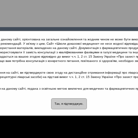
Проведені
Конференції
Партнери
Лек
а даному сайті, орієнтована на загальне ознайомлення та жодним чином не може бути вико
заходи
проекту
рекомендацій. У зв’язку з цим, Сайт «Школи доказової медицини» не несе жодної відповіда
користання матеріалів, викладених на даному сайті. Документація з фармацевтичних продук
користовувати її замість консультації з кваліфікованими фахівцями в галузі медицини та інш
нів дихання
Класифікація мукоактивних препаратів
дається за вашою згодою відповідно до вимог ч.ч. 1, 2 ст. 15 Закону України «Про захист п
що вам потрібна консультація з конкретного питання, пов’язаного зі здоров’ям, необхідно зв
я на сайті, ви підтверджуєте свою згоду на дистанційне отримання інформації про лікарсь
цептурні лікарські засоби) на підставі вимог ч.ч. 1, 2 ст. 15 Закону України «Про захист пр
ктивних препаратів
ся на даному сайті, подана з освітньою метою виключно для медичних та фармацевтичних пра
Так, я підтверджую.