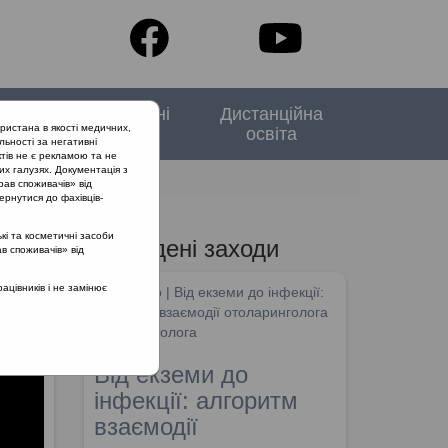
тори
Спеціальні
Дистанційна
ристана в якості медичних,
випуски
освіта
льності за негативні
тів не є рекламою та не
их галузях. Документація з
рав споживачів» від
ернутися до фахівців-
кі та косметичні засоби
Проведені заходи
ав споживачів» від
цівників і не замінює
SHDM.info | Від екземи до інфекції:
алгоритм взаємодії отоларинголога
та дерматолога
Від екземи до
інфекції: алгоритм
взаємодії