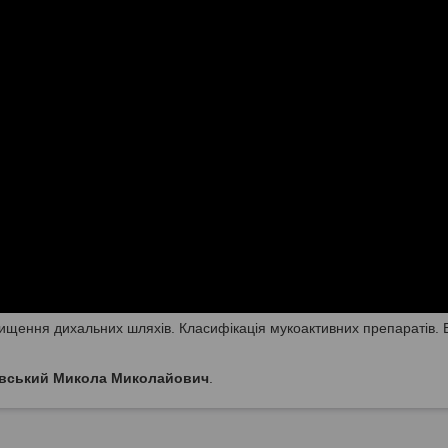
чищення дихальних шляхів. Класифікація мукоактивних препаратів. 
вський Микола Миколайович
.