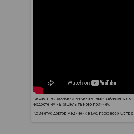
Кашель, як захисний механізм, який забезпечує о
ердостеїну на кашель та його причину.
Коментує доктор медичних наук, професор
Остро