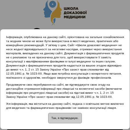
Інформація, опублікована на даному сайті, орієнтована на загальне ознайомлення
та жодним чином не може бути використана в якості медичних, практичних або
комерційних рекомендацій. У зв’язку з цим, Сайт «Школи доказової медицини» не
несе жодної відповідальності за негативні наслідки, отримані через використання
матеріалів, викладених на даному сайті. Документація з фармацевтичних продуктів
не є рекламою та не призначена для того, щоб використовувати її замість
консультації з кваліфікованими фахівцями в галузі медицини та інших галузях.
Головна
Матеріали за МКХ-11
Документація з фармацевтичних продуктів надається за вашою згодою відповідно
12 Хвороби органів дихання
до вимог ч.ч. 1, 2 ст. 15 Закону України «Про захист прав споживачів» від
12.05.1991 р. № 1023-XII. Якщо вам потрібна консультація з конкретного питання,
Клінічний випадок: аспіринова тріада
пов’язаного зі здоров’ям, необхідно звернутися до фахівців- професіоналів.
Продовжуючи своє перебування на сайті, ви підтверджуєте свою згоду на
дистанційне отримання інформації про лікарські та косметичні засоби (включаючи
інформацію про рецептурні лікарські засоби) на підставі вимог ч.ч. 1, 2 ст. 15
Клінічний випадок:
Закону України «Про захист прав споживачів» від 12.05.1991 р. № 1023-XII.
Уся інформація, яка міститься на даному сайті, подана з освітньою метою виключно
аспіринова тріада
для медичних та фармацевтичних працівників і не замінює консультації лікаря.
Так, я підтверджую.