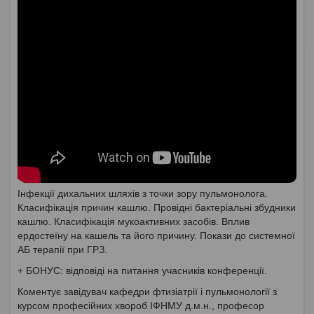
Інфекції дихальних шляхів з точки зору пульмонолога.
Класифікація причин кашлю. Провідні бактеріальні збудники
кашлю. Класифікація мукоактивних засобів. Вплив
ердостеїну на кашель та його причину. Покази до системної
АБ терапії при ГРЗ.
+ БОНУС: відповіді на питання учасників конференції.
Коментує завідувач кафедри фтизіатрії і пульмонології з
курсом професійних хвороб ІФНМУ д.м.н., професор