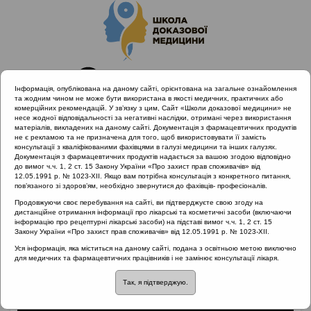
Інформація, опублікована на даному сайті, орієнтована на загальне ознайомлення
та жодним чином не може бути використана в якості медичних, практичних або
комерційних рекомендацій. У зв’язку з цим, Сайт «Школи доказової медицини» не
несе жодної відповідальності за негативні наслідки, отримані через використання
матеріалів, викладених на даному сайті. Документація з фармацевтичних продуктів
не є рекламою та не призначена для того, щоб використовувати її замість
консультації з кваліфікованими фахівцями в галузі медицини та інших галузях.
Головна
Матеріали за МКХ-11
Документація з фармацевтичних продуктів надається за вашою згодою відповідно
12 Хвороби органів дихання
Кашель і його лікування
до вимог ч.ч. 1, 2 ст. 15 Закону України «Про захист прав споживачів» від
12.05.1991 р. № 1023-XII. Якщо вам потрібна консультація з конкретного питання,
пов’язаного зі здоров’ям, необхідно звернутися до фахівців- професіоналів.
Продовжуючи своє перебування на сайті, ви підтверджуєте свою згоду на
дистанційне отримання інформації про лікарські та косметичні засоби (включаючи
Кашель і його
інформацію про рецептурні лікарські засоби) на підставі вимог ч.ч. 1, 2 ст. 15
Закону України «Про захист прав споживачів» від 12.05.1991 р. № 1023-XII.
лікування
Уся інформація, яка міститься на даному сайті, подана з освітньою метою виключно
для медичних та фармацевтичних працівників і не замінює консультації лікаря.
Так, я підтверджую.