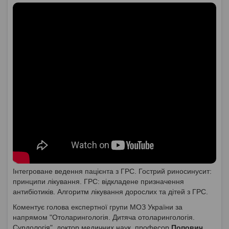
Інтегроване ведення пацієнта з ГРС. Гострий риносинусит:
принципи лікування. ГРС: відкладене призначення
антибіотиків. Алгоритм лікування дорослих та дітей з ГРС.
Коментує голова експертної групи МОЗ України за
напрямом "Отоларингологія. Дитяча отоларингологія.
Сурдологія", доктор медичних наук, професор
Попович