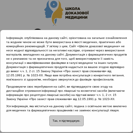
Інформація, опублікована на даному сайті, орієнтована на загальне ознайомлення
та жодним чином не може бути використана в якості медичних, практичних або
комерційних рекомендацій. У зв’язку з цим, Сайт «Школи доказової медицини» не
несе жодної відповідальності за негативні наслідки, отримані через використання
матеріалів, викладених на даному сайті. Документація з фармацевтичних продуктів
не є рекламою та не призначена для того, щоб використовувати її замість
консультації з кваліфікованими фахівцями в галузі медицини та інших галузях.
Головна
Матеріали за МКХ-11
Документація з фармацевтичних продуктів надається за вашою згодою відповідно
12 Хвороби органів дихання
до вимог ч.ч. 1, 2 ст. 15 Закону України «Про захист прав споживачів» від
12.05.1991 р. № 1023-XII. Якщо вам потрібна консультація з конкретного питання,
Принципи фармакотерапії ГРС згідно EPOS 2020
пов’язаного зі здоров’ям, необхідно звернутися до фахівців- професіоналів.
Продовжуючи своє перебування на сайті, ви підтверджуєте свою згоду на
дистанційне отримання інформації про лікарські та косметичні засоби (включаючи
інформацію про рецептурні лікарські засоби) на підставі вимог ч.ч. 1, 2 ст. 15
Принципи
Закону України «Про захист прав споживачів» від 12.05.1991 р. № 1023-XII.
Уся інформація, яка міститься на даному сайті, подана з освітньою метою виключно
фармакотерапії ГРС
для медичних та фармацевтичних працівників і не замінює консультації лікаря.
Так, я підтверджую.
згідно EPOS 2020