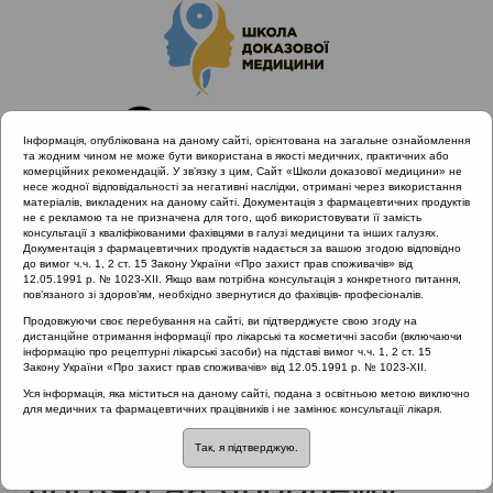
Інформація, опублікована на даному сайті, орієнтована на загальне ознайомлення
та жодним чином не може бути використана в якості медичних, практичних або
комерційних рекомендацій. У зв’язку з цим, Сайт «Школи доказової медицини» не
несе жодної відповідальності за негативні наслідки, отримані через використання
матеріалів, викладених на даному сайті. Документація з фармацевтичних продуктів
не є рекламою та не призначена для того, щоб використовувати її замість
консультації з кваліфікованими фахівцями в галузі медицини та інших галузях.
Головна
Матеріали за МКХ-11
Документація з фармацевтичних продуктів надається за вашою згодою відповідно
12 Хвороби органів дихання
до вимог ч.ч. 1, 2 ст. 15 Закону України «Про захист прав споживачів» від
12.05.1991 р. № 1023-XII. Якщо вам потрібна консультація з конкретного питання,
Дискусійна сесія: мультидисциплінарний погляд на
пов’язаного зі здоров’ям, необхідно звернутися до фахівців- професіоналів.
проблему кашлю
Продовжуючи своє перебування на сайті, ви підтверджуєте свою згоду на
дистанційне отримання інформації про лікарські та косметичні засоби (включаючи
інформацію про рецептурні лікарські засоби) на підставі вимог ч.ч. 1, 2 ст. 15
Закону України «Про захист прав споживачів» від 12.05.1991 р. № 1023-XII.
Дискусійна сесія:
Уся інформація, яка міститься на даному сайті, подана з освітньою метою виключно
для медичних та фармацевтичних працівників і не замінює консультації лікаря.
мультидисциплінарний
Так, я підтверджую.
погляд на проблему