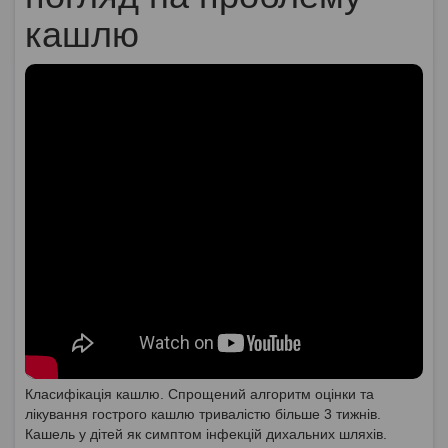
кашлю
Класифікація кашлю. Спрощений алгоритм оцінки та
лікування гострого кашлю тривалістю більше 3 тижнів.
Кашель у дітей як симптом інфекцій дихальних шляхів.