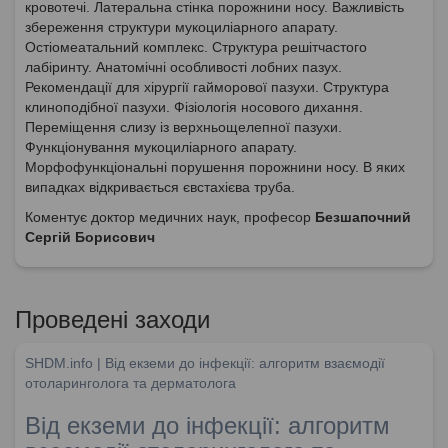
кровотечі. Латеральна стінка порожнини носу. Важливість
збереження структури мукоциліарного апарату.
Остіомеатальний комплекс. Структура решітчастого
лабіринту. Анатомічні особливості лобних пазух.
Рекомендації для хірургії гайморової пазухи. Структура
клиноподібної пазухи. Фізіологія носового дихання.
Переміщення слизу із верхньощелепної пазухи.
Функціонування мукоциліарного апарату.
Морфофункціональні порушення порожнини носу. В яких
випадках відкривається євстахієва труба.
Коментує доктор медичних наук, професор
Безшапочний
Сергій Борисович
Проведені заходи
SHDM.info | Від екземи до інфекції: алгоритм взаємодії
отоларинголога та дерматолога
Від екземи до інфекції: алгоритм