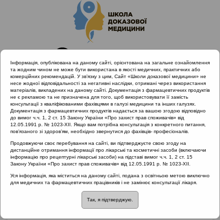
Інформація, опублікована на даному сайті, орієнтована на загальне ознайомлення
та жодним чином не може бути використана в якості медичних, практичних або
комерційних рекомендацій. У зв’язку з цим, Сайт «Школи доказової медицини» не
несе жодної відповідальності за негативні наслідки, отримані через використання
матеріалів, викладених на даному сайті. Документація з фармацевтичних продуктів
не є рекламою та не призначена для того, щоб використовувати її замість
консультації з кваліфікованими фахівцями в галузі медицини та інших галузях.
Головна
Матеріали за МКХ-11
Документація з фармацевтичних продуктів надається за вашою згодою відповідно
12 Хвороби органів дихання
до вимог ч.ч. 1, 2 ст. 15 Закону України «Про захист прав споживачів» від
12.05.1991 р. № 1023-XII. Якщо вам потрібна консультація з конкретного питання,
Анатомія та фізіологія носа та приносових пазух
пов’язаного зі здоров’ям, необхідно звернутися до фахівців- професіоналів.
Продовжуючи своє перебування на сайті, ви підтверджуєте свою згоду на
дистанційне отримання інформації про лікарські та косметичні засоби (включаючи
інформацію про рецептурні лікарські засоби) на підставі вимог ч.ч. 1, 2 ст. 15
Анатомія та фізіологія
Закону України «Про захист прав споживачів» від 12.05.1991 р. № 1023-XII.
Уся інформація, яка міститься на даному сайті, подана з освітньою метою виключно
носа та приносових
для медичних та фармацевтичних працівників і не замінює консультації лікаря.
Так, я підтверджую.
пазух