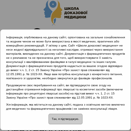
Інформація, опублікована на даному сайті, орієнтована на загальне ознайомлення
та жодним чином не може бути використана в якості медичних, практичних або
комерційних рекомендацій. У зв’язку з цим, Сайт «Школи доказової медицини» не
несе жодної відповідальності за негативні наслідки, отримані через використання
матеріалів, викладених на даному сайті. Документація з фармацевтичних продуктів
не є рекламою та не призначена для того, щоб використовувати її замість
консультації з кваліфікованими фахівцями в галузі медицини та інших галузях.
Головна
Матеріали за МКХ-11
Документація з фармацевтичних продуктів надається за вашою згодою відповідно
12 Хвороби органів дихання
до вимог ч.ч. 1, 2 ст. 15 Закону України «Про захист прав споживачів» від
12.05.1991 р. № 1023-XII. Якщо вам потрібна консультація з конкретного питання,
Чи повинен педіатр направляти дитину на рентгенографію
пов’язаного зі здоров’ям, необхідно звернутися до фахівців- професіоналів.
назальних пазух?
Продовжуючи своє перебування на сайті, ви підтверджуєте свою згоду на
дистанційне отримання інформації про лікарські та косметичні засоби (включаючи
інформацію про рецептурні лікарські засоби) на підставі вимог ч.ч. 1, 2 ст. 15
Закону України «Про захист прав споживачів» від 12.05.1991 р. № 1023-XII.
Чи повинен педіатр
Уся інформація, яка міститься на даному сайті, подана з освітньою метою виключно
для медичних та фармацевтичних працівників і не замінює консультації лікаря.
направляти дитину на
Так, я підтверджую.
рентгенографію