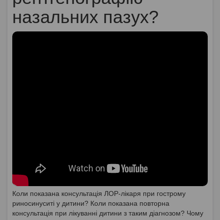
назальних пазух?
Коли показана консультація ЛОР-лікаря при гострому
риносинуситі у дитини? Коли показана повторна
консультація при лікуванні дитини з таким діагнозом? Чому