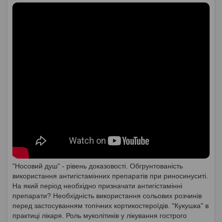
"Носовий душ" - рівень доказовості. Обгрунтованість
використання антигістамінних препаратів при риносинуситі.
На який період необхідно призначати антигістамінні
препарати? Необхідність використання сольових розчинів
перед застосуванням топічних кортикостероїдів. "Кукушка" в
практиці лікаря. Роль муколітиків у лікування гострого