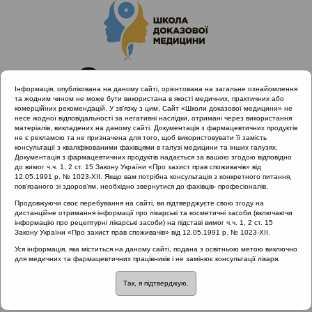
Інформація, опублікована на даному сайті, орієнтована на загальне ознайомлення
та жодним чином не може бути використана в якості медичних, практичних або
комерційних рекомендацій. У зв’язку з цим, Сайт «Школи доказової медицини» не
несе жодної відповідальності за негативні наслідки, отримані через використання
матеріалів, викладених на даному сайті. Документація з фармацевтичних продуктів
не є рекламою та не призначена для того, щоб використовувати її замість
консультації з кваліфікованими фахівцями в галузі медицини та інших галузях.
Головна
Матеріали за МКХ-11
Документація з фармацевтичних продуктів надається за вашою згодою відповідно
12 Хвороби органів дихання
до вимог ч.ч. 1, 2 ст. 15 Закону України «Про захист прав споживачів» від
12.05.1991 р. № 1023-XII. Якщо вам потрібна консультація з конкретного питання,
Вибір препаратів для лікування гострого риносинуситу
пов’язаного зі здоров’ям, необхідно звернутися до фахівців- професіоналів.
Продовжуючи своє перебування на сайті, ви підтверджуєте свою згоду на
дистанційне отримання інформації про лікарські та косметичні засоби (включаючи
інформацію про рецептурні лікарські засоби) на підставі вимог ч.ч. 1, 2 ст. 15
Вибір препаратів для
Закону України «Про захист прав споживачів» від 12.05.1991 р. № 1023-XII.
Уся інформація, яка міститься на даному сайті, подана з освітньою метою виключно
лікування гострого
для медичних та фармацевтичних працівників і не замінює консультації лікаря.
Так, я підтверджую.
риносинуситу