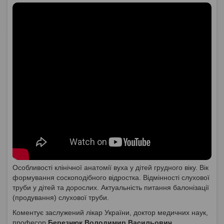
Особливості клінічної анатомії вуха у дітей грудного віку. Вік
формування соскоподібного відростка. Відмінності слухової
труби у дітей та дорослих. Актуальність питання балонізації
(продування) слухової труби.
Коментує заслужений лікар України, доктор медичних наук,
професор
Березнюк Володимир Васильович