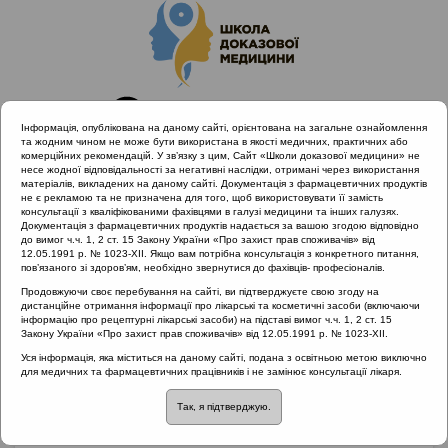
Інформація, опублікована на даному сайті, орієнтована на загальне ознайомлення
та жодним чином не може бути використана в якості медичних, практичних або
комерційних рекомендацій. У зв’язку з цим, Сайт «Школи доказової медицини» не
несе жодної відповідальності за негативні наслідки, отримані через використання
матеріалів, викладених на даному сайті. Документація з фармацевтичних продуктів
не є рекламою та не призначена для того, щоб використовувати її замість
консультації з кваліфікованими фахівцями в галузі медицини та інших галузях.
Головна
Матеріали за МКХ-11
Документація з фармацевтичних продуктів надається за вашою згодою відповідно
10 Хвороби вуха та соскоподібного відростка
до вимог ч.ч. 1, 2 ст. 15 Закону України «Про захист прав споживачів» від
12.05.1991 р. № 1023-XII. Якщо вам потрібна консультація з конкретного питання,
Особливості клінічної анатомії вуха у дітей грудного віку
пов’язаного зі здоров’ям, необхідно звернутися до фахівців- професіоналів.
Продовжуючи своє перебування на сайті, ви підтверджуєте свою згоду на
дистанційне отримання інформації про лікарські та косметичні засоби (включаючи
інформацію про рецептурні лікарські засоби) на підставі вимог ч.ч. 1, 2 ст. 15
Особливості клінічної
Закону України «Про захист прав споживачів» від 12.05.1991 р. № 1023-XII.
Уся інформація, яка міститься на даному сайті, подана з освітньою метою виключно
анатомії вуха у дітей
для медичних та фармацевтичних працівників і не замінює консультації лікаря.
Так, я підтверджую.
грудного віку