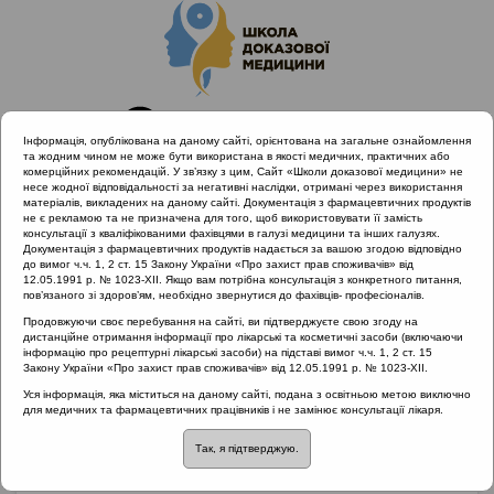
Інформація, опублікована на даному сайті, орієнтована на загальне ознайомлення
та жодним чином не може бути використана в якості медичних, практичних або
комерційних рекомендацій. У зв’язку з цим, Сайт «Школи доказової медицини» не
несе жодної відповідальності за негативні наслідки, отримані через використання
матеріалів, викладених на даному сайті. Документація з фармацевтичних продуктів
не є рекламою та не призначена для того, щоб використовувати її замість
консультації з кваліфікованими фахівцями в галузі медицини та інших галузях.
Головна
Матеріали за МКХ-11
Документація з фармацевтичних продуктів надається за вашою згодою відповідно
10 Хвороби вуха та соскоподібного відростка
до вимог ч.ч. 1, 2 ст. 15 Закону України «Про захист прав споживачів» від
12.05.1991 р. № 1023-XII. Якщо вам потрібна консультація з конкретного питання,
Комплексна реабілітація дітей з втратою слуху
пов’язаного зі здоров’ям, необхідно звернутися до фахівців- професіоналів.
Продовжуючи своє перебування на сайті, ви підтверджуєте свою згоду на
дистанційне отримання інформації про лікарські та косметичні засоби (включаючи
інформацію про рецептурні лікарські засоби) на підставі вимог ч.ч. 1, 2 ст. 15
Комплексна
Закону України «Про захист прав споживачів» від 12.05.1991 р. № 1023-XII.
Уся інформація, яка міститься на даному сайті, подана з освітньою метою виключно
реабілітація дітей з
для медичних та фармацевтичних працівників і не замінює консультації лікаря.
Так, я підтверджую.
втратою слуху