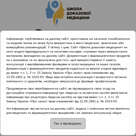
Інформація, опублікована на даному сайті, орієнтована на загальне ознайомлення
та жодним чином не може бути використана в якості медичних, практичних або
комерційних рекомендацій. У зв’язку з цим, Сайт «Школи доказової медицини» не
несе жодної відповідальності за негативні наслідки, отримані через використання
матеріалів, викладених на даному сайті. Документація з фармацевтичних продуктів
не є рекламою та не призначена для того, щоб використовувати її замість
консультації з кваліфікованими фахівцями в галузі медицини та інших галузях.
Головна
Матеріали за МКХ-11
Документація з фармацевтичних продуктів надається за вашою згодою відповідно
10 Хвороби вуха та соскоподібного відростка
до вимог ч.ч. 1, 2 ст. 15 Закону України «Про захист прав споживачів» від
12.05.1991 р. № 1023-XII. Якщо вам потрібна консультація з конкретного питання,
Необхідність проведення парацентезу
пов’язаного зі здоров’ям, необхідно звернутися до фахівців- професіоналів.
Продовжуючи своє перебування на сайті, ви підтверджуєте свою згоду на
дистанційне отримання інформації про лікарські та косметичні засоби (включаючи
інформацію про рецептурні лікарські засоби) на підставі вимог ч.ч. 1, 2 ст. 15
Необхідність
Закону України «Про захист прав споживачів» від 12.05.1991 р. № 1023-XII.
Уся інформація, яка міститься на даному сайті, подана з освітньою метою виключно
проведення
для медичних та фармацевтичних працівників і не замінює консультації лікаря.
Так, я підтверджую.
парацентезу