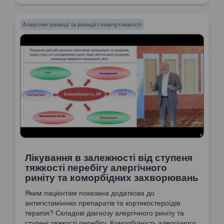
Алергічні реакції та реакції гіперчутливості
Лікування в залежності від ступеня
тяжкості перебігу алергічного
риніту та коморбідних захворювань
Яким пацієнтам показана додаткова до
антигістамінних препаратів та кортикостероїдів
терапія? Складові діагнозу алергічного риніту та
ступені тяжкості перебігу. Коморбідність алергічного