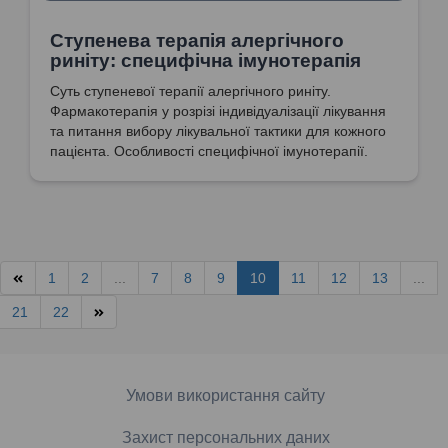
Ступенева терапія алергічного
риніту: специфічна імунотерапія
Суть ступеневої терапії алергічного риніту.
Фармакотерапія у розрізі індивідуалізації лікування
та питання вибору лікувальної тактики для кожного
пацієнта. Особливості специфічної імунотерапії.
1
2
...
7
8
9
10
11
12
13
...
21
22
Умови використання сайту
Захист персональних даних