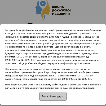
Інформація, опублікована на даному сайті, орієнтована на загальне ознайомлення
та жодним чином не може бути використана в якості медичних, практичних або
комерційних рекомендацій. У зв’язку з цим, Сайт «Школи доказової медицини» не
несе жодної відповідальності за негативні наслідки, отримані через використання
матеріалів, викладених на даному сайті. Документація з фармацевтичних продуктів
не є рекламою та не призначена для того, щоб використовувати її замість
консультації з кваліфікованими фахівцями в галузі медицини та інших галузях.
Головна
Матеріали за МКХ-11
Документація з фармацевтичних продуктів надається за вашою згодою відповідно
04 Порушення імунної системи
до вимог ч.ч. 1, 2 ст. 15 Закону України «Про захист прав споживачів» від
12.05.1991 р. № 1023-XII. Якщо вам потрібна консультація з конкретного питання,
пов’язаного зі здоров’ям, необхідно звернутися до фахівців- професіоналів.
Продовжуючи своє перебування на сайті, ви підтверджуєте свою згоду на
Матеріали за МКХ-11
::
04 Порушення імунної
дистанційне отримання інформації про лікарські та косметичні засоби (включаючи
системи
інформацію про рецептурні лікарські засоби) на підставі вимог ч.ч. 1, 2 ст. 15
Закону України «Про захист прав споживачів» від 12.05.1991 р. № 1023-XII.
Рубрика:
Уся інформація, яка міститься на даному сайті, подана з освітньою метою виключно
для медичних та фармацевтичних працівників і не замінює консультації лікаря.
04 Порушення імунної системи
Так, я підтверджую.
Алергічні реакції та реакції гіперчутливості