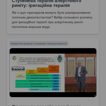
Ступенева терапія алергічного
риніту: іригаційна терапія
Які з груп препаратів можуть бути альтернативною
топічним деконгестантам? Вибір сольового розчину
для іригаційної терапії при алергічному риніті.
Ізотонічна морська вода.
Алергічні реакції та реакції гіперчутливості