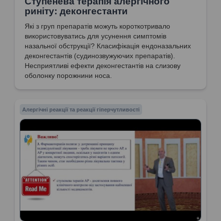
Ступенева терапія алергічного
риніту: деконгестанти
Які з груп препаратів можуть короткотривало
використовуватись для усунення симптомів
назальної обструкції? Класифікація ендоназальних
деконгестантів (судинозвужуючих препаратів).
Несприятливі ефекти деконгестантів на слизову
оболонку порожнини носа.
Алергічні реакції та реакції гіперчутливості