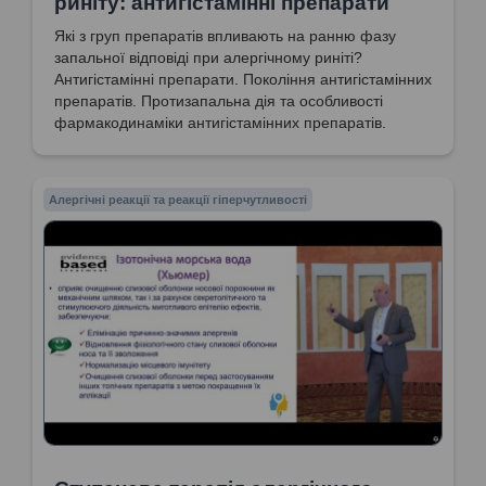
риніту: антигістамінні препарати
Які з груп препаратів впливають на ранню фазу
запальної відповіді при алергічному риніті?
Антигістамінні препарати. Покоління антигістамінних
препаратів. Протизапальна дія та особливості
фармакодинаміки антигістамінних препаратів.
Алергічні реакції та реакції гіперчутливості