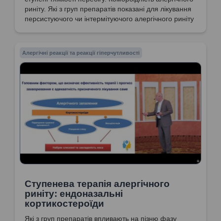
риніту. Які з груп препаратів показані для лікування
персистуючого чи інтермітуючого алергічного риніту
середньотяжкого або тяжкого перебігу? Клінічні
симптоми алергічного риніту. Антагоністи
лейкотрієнових рецепторів. Ефективна
Алергічні реакції та реакції гіперчутливості
фармакотерапія алергічного риніту. Алгоритм
фармакотерапії алергічного риніту у дорослих та
дітей.
Ступенева терапія алергічного
риніту: ендоназальні
кортикостероїди
Які з груп препаратів впливають на пізню фазу