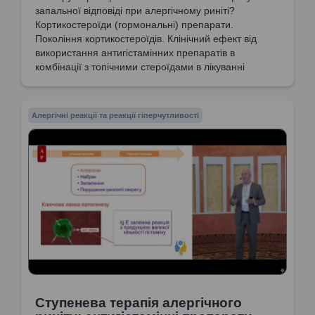
запальної відповіді при алергічному риніті?
Кортикостероїди (гормональні) препарати.
Покоління кортикостероїдів. Клінічний ефект від
використання антигістамінних препаратів в
комбінації з топічними стероїдами в лікуванні
алергічного риніту. Рекомендації ARIA щодо
поетапного підходу до діагностування та
призначення терапії.
Алергічні реакції та реакції гіперчутливості
Ступенева терапія алергічного