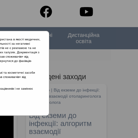
тори
Спеціальні
Дистанційна
ристана в якості медичних,
випуски
освіта
льності за негативні
тів не є рекламою та не
их галузях. Документація з
анти
рав споживачів» від
ернутися до фахівців-
кі та косметичні засоби
Проведені заходи
ав споживачів» від
цівників і не замінює
SHDM.info | Від екземи до інфекції:
алгоритм взаємодії отоларинголога
та дерматолога
Від екземи до
інфекції: алгоритм
взаємодії