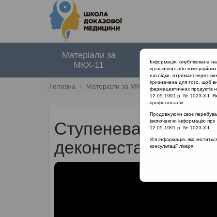
Матеріали за
Нормативні
Інформація, опублікована н
МКХ-11
документи
практичних або комерційних 
наслідки, отримані через ви
призначена для того, щоб ви
Головна
Матеріали за МКХ-11
04 Порушення і
фармацевтичних продуктів на
12.05.1991 р. № 1023-XII. Як
професіоналів.
Продовжуючи своє перебуванн
(включаючи інформацію про ре
Ступенева терапія а
12.05.1991 р. № 1023-XII.
Уся інформація, яка містить
деконгестанти
консультації лікаря.