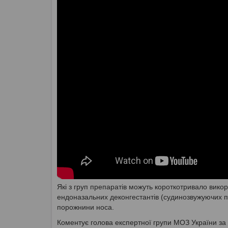
Які з груп препаратів можуть короткотривало вико
ендоназальних деконгестантів (судинозвужуючих п
порожнини носа.
Коментує голова експертної групи МОЗ України за 