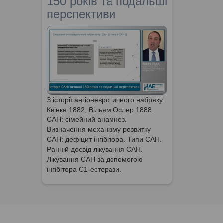
150 років та подальші
перспективи
З історії ангіоневротичного набряку:
Квінке 1882, Вільям Ослер 1888.
САН: сімейний анамнез.
Визначення механізму розвитку
САН: дефіцит інгібітора. Типи САН.
Ранній досвід лікування САН.
Лікування САН за допомогою
інгібітора С1-естерази.