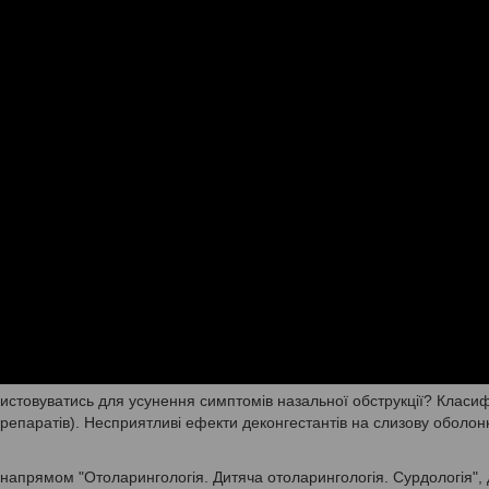
ристовуватись для усунення симптомів назальної обструкції? Класиф
репаратів). Несприятливі ефекти деконгестантів на слизову оболон
напрямом "Отоларингологія. Дитяча отоларингологія. Сурдологія", 