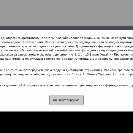
Проведені
Конференції
Партнери
Лек
а даному сайті, орієнтована на загальне ознайомлення та жодним чином не може бути вико
заходи
проекту
рекомендацій. У зв’язку з цим, Сайт «Школи доказової медицини» не несе жодної відповіда
користання матеріалів, викладених на даному сайті. Документація з фармацевтичних продук
користовувати її замість консультації з кваліфікованими фахівцями в галузі медицини та інш
мунної системи
Ступенева терапія алергічного риніту: деконгест
дається за вашою згодою відповідно до вимог ч.ч. 1, 2 ст. 15 Закону України «Про захист п
що вам потрібна консультація з конкретного питання, пов’язаного зі здоров’ям, необхідно зв
я на сайті, ви підтверджуєте свою згоду на дистанційне отримання інформації про лікарсь
цептурні лікарські засоби) на підставі вимог ч.ч. 1, 2 ст. 15 Закону України «Про захист пр
лергічного риніту:
ся на даному сайті, подана з освітньою метою виключно для медичних та фармацевтичних пра
Так, я підтверджую.