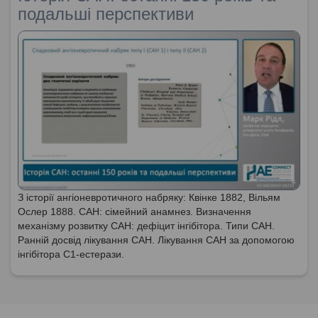
подальші перспективи
З історії ангіоневротичного набряку: Квінке 1882, Вільям
Ослер 1888. САН: сімейний анамнез. Визначення
механізму розвитку САН: дефіцит інгібітора. Типи САН.
Ранній досвід лікування САН. Лікування САН за допомогою
інгібітора С1-естерази.