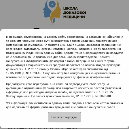
Інформація, опублікована на даному сайті, орієнтована на загальне ознайомлення
та жодним чином не може бути використана в якості медичних, практичних або
комерційних рекомендацій. У зв’язку з цим, Сайт «Школи доказової медицини» не
несе жодної відповідальності за негативні наслідки, отримані через використання
матеріалів, викладених на даному сайті. Документація з фармацевтичних продуктів
не є рекламою та не призначена для того, щоб використовувати її замість
консультації з кваліфікованими фахівцями в галузі медицини та інших галузях.
Головна
Матеріали за МКХ-11
Документація з фармацевтичних продуктів надається за вашою згодою відповідно
04 Порушення імунної системи
до вимог ч.ч. 1, 2 ст. 15 Закону України «Про захист прав споживачів» від
12.05.1991 р. № 1023-XII. Якщо вам потрібна консультація з конкретного питання,
Необхідність проведення алергопроб на ін'єкційні
пов’язаного зі здоров’ям, необхідно звернутися до фахівців- професіоналів.
антибатеріальні препарати в умовах стаціонару
Продовжуючи своє перебування на сайті, ви підтверджуєте свою згоду на
дистанційне отримання інформації про лікарські та косметичні засоби (включаючи
інформацію про рецептурні лікарські засоби) на підставі вимог ч.ч. 1, 2 ст. 15
Закону України «Про захист прав споживачів» від 12.05.1991 р. № 1023-XII.
Необхідність
Уся інформація, яка міститься на даному сайті, подана з освітньою метою виключно
для медичних та фармацевтичних працівників і не замінює консультації лікаря.
проведення
Так, я підтверджую.
алергопроб на