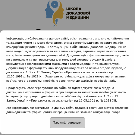
Інформація, опублікована на даному сайті, орієнтована на загальне ознайомлення
та жодним чином не може бути використана в якості медичних, практичних або
комерційних рекомендацій. У зв’язку з цим, Сайт «Школи доказової медицини» не
несе жодної відповідальності за негативні наслідки, отримані через використання
матеріалів, викладених на даному сайті. Документація з фармацевтичних продуктів
не є рекламою та не призначена для того, щоб використовувати її замість
консультації з кваліфікованими фахівцями в галузі медицини та інших галузях.
Головна
Матеріали за МКХ-11
Документація з фармацевтичних продуктів надається за вашою згодою відповідно
04 Порушення імунної системи
до вимог ч.ч. 1, 2 ст. 15 Закону України «Про захист прав споживачів» від
12.05.1991 р. № 1023-XII. Якщо вам потрібна консультація з конкретного питання,
Взаємозв'язок алергічного та неалергічного риніту
пов’язаного зі здоров’ям, необхідно звернутися до фахівців- професіоналів.
Продовжуючи своє перебування на сайті, ви підтверджуєте свою згоду на
дистанційне отримання інформації про лікарські та косметичні засоби (включаючи
інформацію про рецептурні лікарські засоби) на підставі вимог ч.ч. 1, 2 ст. 15
Взаємозв'язок
Закону України «Про захист прав споживачів» від 12.05.1991 р. № 1023-XII.
Уся інформація, яка міститься на даному сайті, подана з освітньою метою виключно
алергічного та
для медичних та фармацевтичних працівників і не замінює консультації лікаря.
Так, я підтверджую.
неалергічного риніту