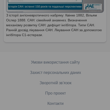
З історії ангіоневротичного набряку: Квінке 1882, Вільям
Ослер 1888. САН: сімейний анамнез. Визначення
механізму розвитку САН: дефіцит інгібітора. Типи САН.
Ранній досвід лікування САН. Лікування САН за допомогою
інгібітора С1-естерази.
Умови використання сайту
Захист персональних даних
Зворотній зв'язок
Про проект
Контакти