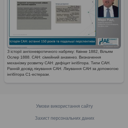
З історії ангіоневротичного набряку: Квінке 1882, Вільям
Ослер 1888. САН: сімейний анамнез. Визначення
механізму розвитку САН: дефіцит інгібітора. Типи САН.
Ранній досвід лікування САН. Лікування САН за допомогою
інгібітора С1-естерази.
Умови використання сайту
Захист персональних даних