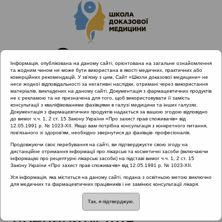
Інформація, опублікована на даному сайті, орієнтована на загальне ознайомлення
та жодним чином не може бути використана в якості медичних, практичних або
комерційних рекомендацій. У зв’язку з цим, Сайт «Школи доказової медицини» не
несе жодної відповідальності за негативні наслідки, отримані через використання
матеріалів, викладених на даному сайті. Документація з фармацевтичних продуктів
не є рекламою та не призначена для того, щоб використовувати її замість
консультації з кваліфікованими фахівцями в галузі медицини та інших галузях.
Головна
Матеріали за МКХ-11
Документація з фармацевтичних продуктів надається за вашою згодою відповідно
04 Порушення імунної системи
до вимог ч.ч. 1, 2 ст. 15 Закону України «Про захист прав споживачів» від
12.05.1991 р. № 1023-XII. Якщо вам потрібна консультація з конкретного питання,
Специфічна імунотерапія та препарати для лікування
пов’язаного зі здоров’ям, необхідно звернутися до фахівців- професіоналів.
алергічного назофарингіту
Продовжуючи своє перебування на сайті, ви підтверджуєте свою згоду на
дистанційне отримання інформації про лікарські та косметичні засоби (включаючи
інформацію про рецептурні лікарські засоби) на підставі вимог ч.ч. 1, 2 ст. 15
Закону України «Про захист прав споживачів» від 12.05.1991 р. № 1023-XII.
Специфічна
Уся інформація, яка міститься на даному сайті, подана з освітньою метою виключно
для медичних та фармацевтичних працівників і не замінює консультації лікаря.
імунотерапія та
Так, я підтверджую.
препарати для