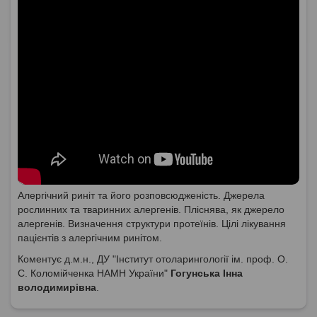
Алергічний риніт та його розповсюдженість. Джерела
рослинних та тваринних алергенів. Пліснява, як джерело
алергенів. Визначення структури протеїнів. Цілі лікування
пацієнтів з алергічним ринітом.
Коментує д.м.н., ДУ "Інститут отоларингології ім. проф. О.
С. Коломійченка НАМН України"
Гогунська Інна
володимирівна
.