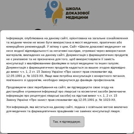
Інформація, опублікована на даному сайті, орієнтована на загальне ознайомлення
та жодним чином не може бути використана в якості медичних, практичних або
комерційних рекомендацій. У зв’язку з цим, Сайт «Школи доказової медицини» не
несе жодної відповідальності за негативні наслідки, отримані через використання
матеріалів, викладених на даному сайті. Документація з фармацевтичних продуктів
не є рекламою та не призначена для того, щоб використовувати її замість
консультації з кваліфікованими фахівцями в галузі медицини та інших галузях.
Головна
Матеріали за МКХ-11
Документація з фармацевтичних продуктів надається за вашою згодою відповідно
04 Порушення імунної системи
Атопічні алергічні хвороби
до вимог ч.ч. 1, 2 ст. 15 Закону України «Про захист прав споживачів» від
12.05.1991 р. № 1023-XII. Якщо вам потрібна консультація з конкретного питання,
пов’язаного зі здоров’ям, необхідно звернутися до фахівців- професіоналів.
Продовжуючи своє перебування на сайті, ви підтверджуєте свою згоду на
дистанційне отримання інформації про лікарські та косметичні засоби (включаючи
Атопічні алергічні
інформацію про рецептурні лікарські засоби) на підставі вимог ч.ч. 1, 2 ст. 15
Закону України «Про захист прав споживачів» від 12.05.1991 р. № 1023-XII.
хвороби
Уся інформація, яка міститься на даному сайті, подана з освітньою метою виключно
для медичних та фармацевтичних працівників і не замінює консультації лікаря.
Так, я підтверджую.