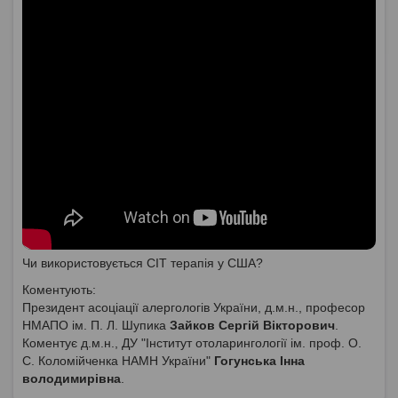
Чи використовується СІТ терапія у США?
Коментують:
Президент асоціації алергологів України, д.м.н., професор
НМАПО ім. П. Л. Шупика
Зайков Сергій Вікторович
.
Коментує д.м.н., ДУ "Інститут отоларингології ім. проф. О.
С. Коломійченка НАМН України"
Гогунська Інна
володимирівна
.