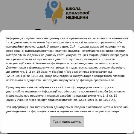
Інформація, опублікована на даному сайті, орієнтована на загальне ознайомлення
та жодним чином не може бути використана в якості медичних, практичних або
комерційних рекомендацій. У зв’язку з цим, Сайт «Школи доказової медицини» не
несе жодної відповідальності за негативні наслідки, отримані через використання
матеріалів, викладених на даному сайті. Документація з фармацевтичних продуктів
не є рекламою та не призначена для того, щоб використовувати її замість
консультації з кваліфікованими фахівцями в галузі медицини та інших галузях.
Головна
Матеріали за МКХ-11
Документація з фармацевтичних продуктів надається за вашою згодою відповідно
04 Порушення імунної системи
до вимог ч.ч. 1, 2 ст. 15 Закону України «Про захист прав споживачів» від
12.05.1991 р. № 1023-XII. Якщо вам потрібна консультація з конкретного питання,
Чи використовується СІТ терапія у США?
пов’язаного зі здоров’ям, необхідно звернутися до фахівців- професіоналів.
Продовжуючи своє перебування на сайті, ви підтверджуєте свою згоду на
дистанційне отримання інформації про лікарські та косметичні засоби (включаючи
інформацію про рецептурні лікарські засоби) на підставі вимог ч.ч. 1, 2 ст. 15
Чи використовується
Закону України «Про захист прав споживачів» від 12.05.1991 р. № 1023-XII.
Уся інформація, яка міститься на даному сайті, подана з освітньою метою виключно
СІТ терапія у США?
для медичних та фармацевтичних працівників і не замінює консультації лікаря.
Так, я підтверджую.