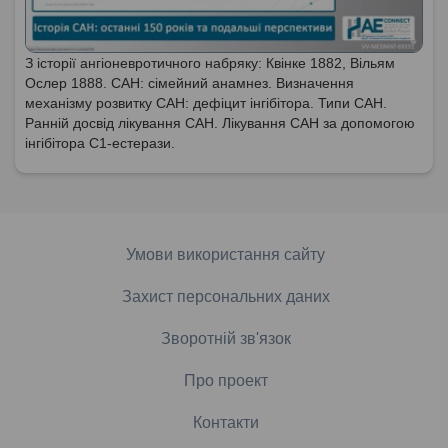
З історії ангіоневротичного набряку: Квінке 1882, Вільям
Ослер 1888. САН: сімейний анамнез. Визначення
механізму розвитку САН: дефіцит інгібітора. Типи САН.
Ранній досвід лікування САН. Лікування САН за допомогою
інгібітора С1-естерази.
Умови використання сайту
Захист персональних даних
Зворотній зв'язок
Про проект
Контакти