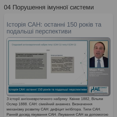
04 Порушення імунної системи
Історія САН: останні 150 років та
подальші перспективи
З історії ангіоневротичного набряку: Квінке 1882, Вільям
Ослер 1888. САН: сімейний анамнез. Визначення
механізму розвитку САН: дефіцит інгібітора. Типи САН.
Ранній досвід лікування САН. Лікування САН за допомогою