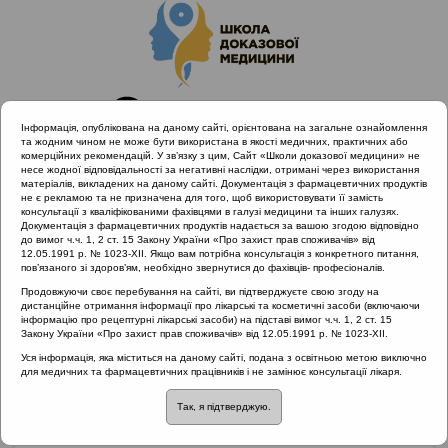
Інформація, опублікована на даному сайті, орієнтована на загальне ознайомлення
та жодним чином не може бути використана в якості медичних, практичних або
комерційних рекомендацій. У зв’язку з цим, Сайт «Школи доказової медицини» не
несе жодної відповідальності за негативні наслідки, отримані через використання
матеріалів, викладених на даному сайті. Документація з фармацевтичних продуктів
не є рекламою та не призначена для того, щоб використовувати її замість
консультації з кваліфікованими фахівцями в галузі медицини та інших галузях.
Головна
Матеріали за МКХ-11
Документація з фармацевтичних продуктів надається за вашою згодою відповідно
04 Порушення імунної системи
до вимог ч.ч. 1, 2 ст. 15 Закону України «Про захист прав споживачів» від
12.05.1991 р. № 1023-XII. Якщо вам потрібна консультація з конкретного питання,
Клінічний випадок з практики лікаря: алергічний риніт
пов’язаного зі здоров’ям, необхідно звернутися до фахівців- професіоналів.
Продовжуючи своє перебування на сайті, ви підтверджуєте свою згоду на
дистанційне отримання інформації про лікарські та косметичні засоби (включаючи
інформацію про рецептурні лікарські засоби) на підставі вимог ч.ч. 1, 2 ст. 15
Клінічний випадок з
Закону України «Про захист прав споживачів» від 12.05.1991 р. № 1023-XII.
Уся інформація, яка міститься на даному сайті, подана з освітньою метою виключно
практики лікаря:
для медичних та фармацевтичних працівників і не замінює консультації лікаря.
Так, я підтверджую.
алергічний риніт