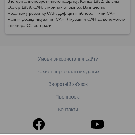
З історії ангіоневротичного набряку: Квінке 1882, Вільям
Ослер 1888. САН: сімейний анамнез. Визначення
механізму розвитку САН: дефіцит інгібітора. Типи САН.
Ранній досвід лікування САН. Лікування САН за допомогою
інгібітора С1-естерази.
Умови використання сайту
Захист персональних даних
Зворотній зв'язок
Про проект
Контакти