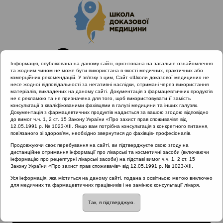
Інформація, опублікована на даному сайті, орієнтована на загальне ознайомлення
та жодним чином не може бути використана в якості медичних, практичних або
комерційних рекомендацій. У зв’язку з цим, Сайт «Школи доказової медицини» не
несе жодної відповідальності за негативні наслідки, отримані через використання
матеріалів, викладених на даному сайті. Документація з фармацевтичних продуктів
не є рекламою та не призначена для того, щоб використовувати її замість
консультації з кваліфікованими фахівцями в галузі медицини та інших галузях.
Головна
Матеріали за МКХ-11
Документація з фармацевтичних продуктів надається за вашою згодою відповідно
04 Порушення імунної системи
Виконання прік-тесту
до вимог ч.ч. 1, 2 ст. 15 Закону України «Про захист прав споживачів» від
12.05.1991 р. № 1023-XII. Якщо вам потрібна консультація з конкретного питання,
пов’язаного зі здоров’ям, необхідно звернутися до фахівців- професіоналів.
Продовжуючи своє перебування на сайті, ви підтверджуєте свою згоду на
дистанційне отримання інформації про лікарські та косметичні засоби (включаючи
Виконання прік-тесту
інформацію про рецептурні лікарські засоби) на підставі вимог ч.ч. 1, 2 ст. 15
Закону України «Про захист прав споживачів» від 12.05.1991 р. № 1023-XII.
Уся інформація, яка міститься на даному сайті, подана з освітньою метою виключно
для медичних та фармацевтичних працівників і не замінює консультації лікаря.
Так, я підтверджую.