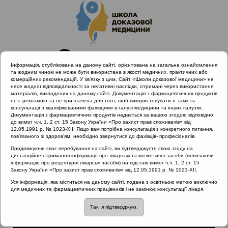
Інформація, опублікована на даному сайті, орієнтована на загальне ознайомлення
та жодним чином не може бути використана в якості медичних, практичних або
комерційних рекомендацій. У зв’язку з цим, Сайт «Школи доказової медицини» не
несе жодної відповідальності за негативні наслідки, отримані через використання
матеріалів, викладених на даному сайті. Документація з фармацевтичних продуктів
не є рекламою та не призначена для того, щоб використовувати її замість
консультації з кваліфікованими фахівцями в галузі медицини та інших галузях.
Головна
Матеріали за МКХ-11
Документація з фармацевтичних продуктів надається за вашою згодою відповідно
04 Порушення імунної системи
до вимог ч.ч. 1, 2 ст. 15 Закону України «Про захист прав споживачів» від
12.05.1991 р. № 1023-XII. Якщо вам потрібна консультація з конкретного питання,
Отелло, що душить із кутка
пов’язаного зі здоров’ям, необхідно звернутися до фахівців- професіоналів.
Продовжуючи своє перебування на сайті, ви підтверджуєте свою згоду на
дистанційне отримання інформації про лікарські та косметичні засоби (включаючи
інформацію про рецептурні лікарські засоби) на підставі вимог ч.ч. 1, 2 ст. 15
Отелло, що душить із
Закону України «Про захист прав споживачів» від 12.05.1991 р. № 1023-XII.
Уся інформація, яка міститься на даному сайті, подана з освітньою метою виключно
кутка
для медичних та фармацевтичних працівників і не замінює консультації лікаря.
Так, я підтверджую.