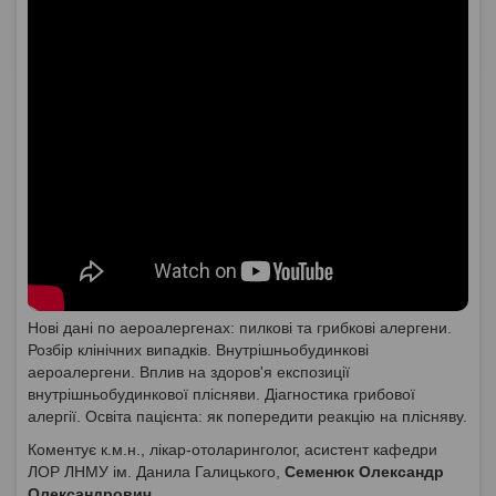
Нові дані по аероалергенах: пилкові та грибкові алергени.
Розбір клінічних випадків. Внутрішньобудинкові
аероалергени. Вплив на здоров'я експозиції
внутрішньобудинкової плісняви. Діагностика грибової
алергії. Освіта пацієнта: як попередити реакцію на плісняву.
Коментує к.м.н., лікар-отоларинголог, асистент кафедри
ЛОР ЛНМУ ім. Данила Галицького,
Семенюк Олександр
Олександрович
.