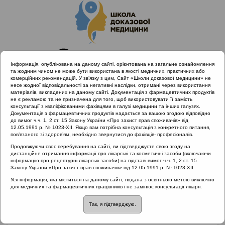
Інформація, опублікована на даному сайті, орієнтована на загальне ознайомлення
та жодним чином не може бути використана в якості медичних, практичних або
комерційних рекомендацій. У зв’язку з цим, Сайт «Школи доказової медицини» не
несе жодної відповідальності за негативні наслідки, отримані через використання
матеріалів, викладених на даному сайті. Документація з фармацевтичних продуктів
не є рекламою та не призначена для того, щоб використовувати її замість
консультації з кваліфікованими фахівцями в галузі медицини та інших галузях.
Головна
Матеріали за МКХ-11
02 Новоутворення
Документація з фармацевтичних продуктів надається за вашою згодою відповідно
Клінічний випадок: Пухлина ЛОР-органів. Помилкове
до вимог ч.ч. 1, 2 ст. 15 Закону України «Про захист прав споживачів» від
12.05.1991 р. № 1023-XII. Якщо вам потрібна консультація з конкретного питання,
лікування та діагностика
пов’язаного зі здоров’ям, необхідно звернутися до фахівців- професіоналів.
Продовжуючи своє перебування на сайті, ви підтверджуєте свою згоду на
дистанційне отримання інформації про лікарські та косметичні засоби (включаючи
інформацію про рецептурні лікарські засоби) на підставі вимог ч.ч. 1, 2 ст. 15
Клінічний випадок:
Закону України «Про захист прав споживачів» від 12.05.1991 р. № 1023-XII.
Уся інформація, яка міститься на даному сайті, подана з освітньою метою виключно
Пухлина ЛОР-органів.
для медичних та фармацевтичних працівників і не замінює консультації лікаря.
Так, я підтверджую.
Помилкове лікування