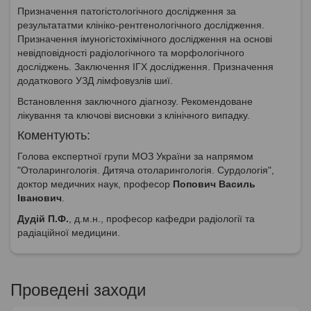
Призначення патогістологічного дослідження за
результататми клініко-рентгенологічного дослідження.
Призначення імуногістохімічного дослідження на основі
невідповідності радіологічного та морфологічного
досліджень. Заключення ІГХ дослідження. Призначення
додаткового УЗД лімфовузлів шиї.
Встановлення заключного діагнозу. Рекомендоване
лікування та ключові висновки з клінічного випадку.
Коментують:
Голова експертної групи МОЗ України за напрямом
"Отоларингологія. Дитяча отоларингологія. Сурдологія",
доктор медичних наук, професор
Попович Василь
Іванович
.
Дудій П.Ф.
, д.м.н., професор кафедри радіології та
радіаційної медицини.
Проведені заходи