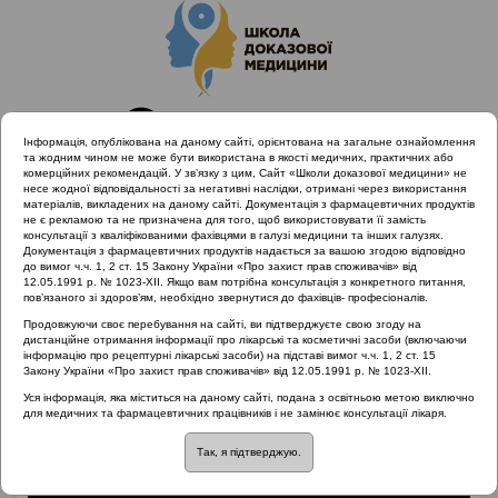
Інформація, опублікована на даному сайті, орієнтована на загальне ознайомлення
та жодним чином не може бути використана в якості медичних, практичних або
комерційних рекомендацій. У зв’язку з цим, Сайт «Школи доказової медицини» не
несе жодної відповідальності за негативні наслідки, отримані через використання
матеріалів, викладених на даному сайті. Документація з фармацевтичних продуктів
не є рекламою та не призначена для того, щоб використовувати її замість
консультації з кваліфікованими фахівцями в галузі медицини та інших галузях.
Головна
Матеріали за МКХ-11
02 Новоутворення
Документація з фармацевтичних продуктів надається за вашою згодою відповідно
Клінічний випадок: Пухлина глотки
до вимог ч.ч. 1, 2 ст. 15 Закону України «Про захист прав споживачів» від
12.05.1991 р. № 1023-XII. Якщо вам потрібна консультація з конкретного питання,
пов’язаного зі здоров’ям, необхідно звернутися до фахівців- професіоналів.
Продовжуючи своє перебування на сайті, ви підтверджуєте свою згоду на
дистанційне отримання інформації про лікарські та косметичні засоби (включаючи
Клінічний випадок:
інформацію про рецептурні лікарські засоби) на підставі вимог ч.ч. 1, 2 ст. 15
Закону України «Про захист прав споживачів» від 12.05.1991 р. № 1023-XII.
Пухлина глотки
Уся інформація, яка міститься на даному сайті, подана з освітньою метою виключно
для медичних та фармацевтичних працівників і не замінює консультації лікаря.
Так, я підтверджую.