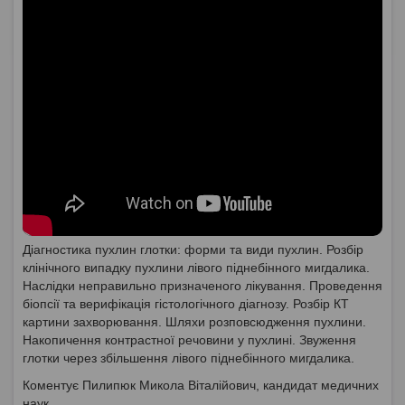
Діагностика пухлин глотки: форми та види пухлин. Розбір
клінічного випадку пухлини лівого піднебінного мигдалика.
Наслідки неправильно призначеного лікування. Проведення
біопсії та верифікація гістологічного діагнозу. Розбір КТ
картини захворювання. Шляхи розповсюдження пухлини.
Накопичення контрастної речовини у пухлині. Звуження
глотки через збільшення лівого піднебінного мигдалика.
Коментує Пилипюк Микола Віталійович, кандидат медичних
наук