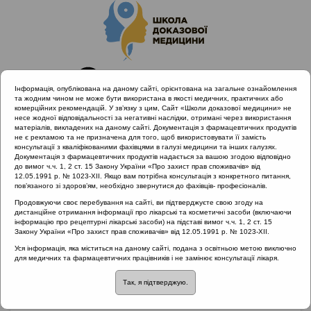
Інформація, опублікована на даному сайті, орієнтована на загальне ознайомлення
та жодним чином не може бути використана в якості медичних, практичних або
комерційних рекомендацій. У зв’язку з цим, Сайт «Школи доказової медицини» не
несе жодної відповідальності за негативні наслідки, отримані через використання
матеріалів, викладених на даному сайті. Документація з фармацевтичних продуктів
не є рекламою та не призначена для того, щоб використовувати її замість
консультації з кваліфікованими фахівцями в галузі медицини та інших галузях.
Головна
Матеріали за МКХ-11
Документація з фармацевтичних продуктів надається за вашою згодою відповідно
01 Деякі інфекційні та паразитарні захворювання
до вимог ч.ч. 1, 2 ст. 15 Закону України «Про захист прав споживачів» від
12.05.1991 р. № 1023-XII. Якщо вам потрібна консультація з конкретного питання,
Профілактика ускладнень стрептококової інфекції
пов’язаного зі здоров’ям, необхідно звернутися до фахівців- професіоналів.
Продовжуючи своє перебування на сайті, ви підтверджуєте свою згоду на
дистанційне отримання інформації про лікарські та косметичні засоби (включаючи
інформацію про рецептурні лікарські засоби) на підставі вимог ч.ч. 1, 2 ст. 15
Профілактика
Закону України «Про захист прав споживачів» від 12.05.1991 р. № 1023-XII.
Уся інформація, яка міститься на даному сайті, подана з освітньою метою виключно
ускладнень
для медичних та фармацевтичних працівників і не замінює консультації лікаря.
Так, я підтверджую.
стрептококової інфекції