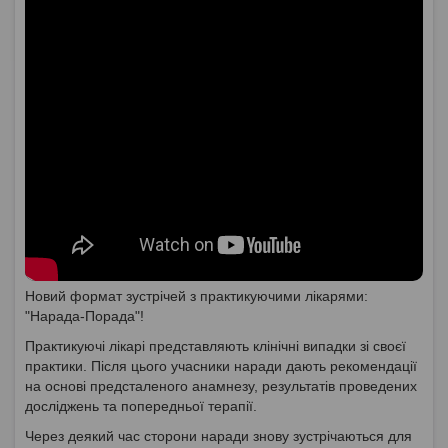
Новий формат зустрічей з практикуючими лікарями:
"Нарада-Порада"!
Практикуючі лікарі представляють клінічні випадки зі своєї
практики. Після цього учасники наради дають рекомендації
на основі предсталеного анамнезу, результатів проведених
досліджень та попередньої терапії.
Через деякий час сторони наради знову зустрічаються для