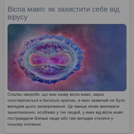
Віспа мавп: як захистити себе від
вірусу
Спалах хвороби, що має назву віспа мавп, зараз
спостерігається в багатьох країнах, в яких зазвичай не було
випадків цього захворювання. Це явище може викликати
занепокоєння, особливо у тих людей, у яких від віспи мавп
постраждали близькі люди або такі випадки сталися у
їхньому оточенні.