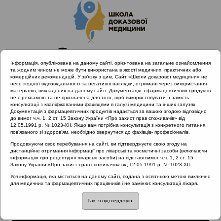
Інформація, опублікована на даному сайті, орієнтована на загальне ознайомлення
та жодним чином не може бути використана в якості медичних, практичних або
комерційних рекомендацій. У зв’язку з цим, Сайт «Школи доказової медицини» не
несе жодної відповідальності за негативні наслідки, отримані через використання
матеріалів, викладених на даному сайті. Документація з фармацевтичних продуктів
не є рекламою та не призначена для того, щоб використовувати її замість
консультації з кваліфікованими фахівцями в галузі медицини та інших галузях.
Головна
Матеріали за МКХ-11
Документація з фармацевтичних продуктів надається за вашою згодою відповідно
01 Деякі інфекційні та паразитарні захворювання
до вимог ч.ч. 1, 2 ст. 15 Закону України «Про захист прав споживачів» від
12.05.1991 р. № 1023-XII. Якщо вам потрібна консультація з конкретного питання,
Нарада Порада: міцетома
пов’язаного зі здоров’ям, необхідно звернутися до фахівців- професіоналів.
Продовжуючи своє перебування на сайті, ви підтверджуєте свою згоду на
дистанційне отримання інформації про лікарські та косметичні засоби (включаючи
інформацію про рецептурні лікарські засоби) на підставі вимог ч.ч. 1, 2 ст. 15
Нарада Порада:
Закону України «Про захист прав споживачів» від 12.05.1991 р. № 1023-XII.
Уся інформація, яка міститься на даному сайті, подана з освітньою метою виключно
міцетома
для медичних та фармацевтичних працівників і не замінює консультації лікаря.
Так, я підтверджую.