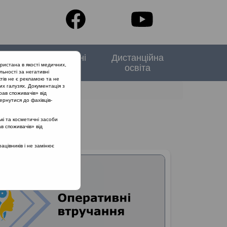
тори
Спеціальні
Дистанційна
ристана в якості медичних,
випуски
освіта
льності за негативні
тів не є рекламою та не
их галузях. Документація з
рав споживачів» від
ернутися до фахівців-
кі та косметичні засоби
ав споживачів» від
цівників і не замінює