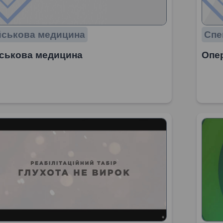
йськова медицина
Спе
ськова медицина
Опер