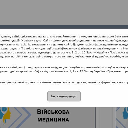
Проведені
Конференції
Партнери
Лек
а даному сайті, орієнтована на загальне ознайомлення та жодним чином не може бути вико
заходи
проекту
рекомендацій. У зв’язку з цим, Сайт «Школи доказової медицини» не несе жодної відповіда
користання матеріалів, викладених на даному сайті. Документація з фармацевтичних продук
користовувати її замість консультації з кваліфікованими фахівцями в галузі медицини та інш
дається за вашою згодою відповідно до вимог ч.ч. 1, 2 ст. 15 Закону України «Про захист п
що вам потрібна консультація з конкретного питання, пов’язаного зі здоров’ям, необхідно зв
я на сайті, ви підтверджуєте свою згоду на дистанційне отримання інформації про лікарсь
цептурні лікарські засоби) на підставі вимог ч.ч. 1, 2 ст. 15 Закону України «Про захист пр
ся на даному сайті, подана з освітньою метою виключно для медичних та фармацевтичних пра
Так, я підтверджую.