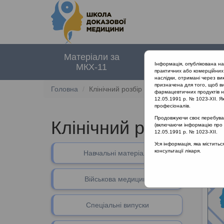
Матеріали за
Нормативні
Інформація, опублікована н
МКХ-11
документи
практичних або комерційних 
наслідки, отримані через ви
призначена для того, щоб ви
Головна
Клінічний розбір
фармацевтичних продуктів на
12.05.1991 р. № 1023-XII. Як
професіоналів.
Продовжуючи своє перебуванн
Клінічний розбір
(включаючи інформацію про ре
12.05.1991 р. № 1023-XII.
Уся інформація, яка містить
консультації лікаря.
Навчальні матеріали
Військова медицина
Спеціальні випуски