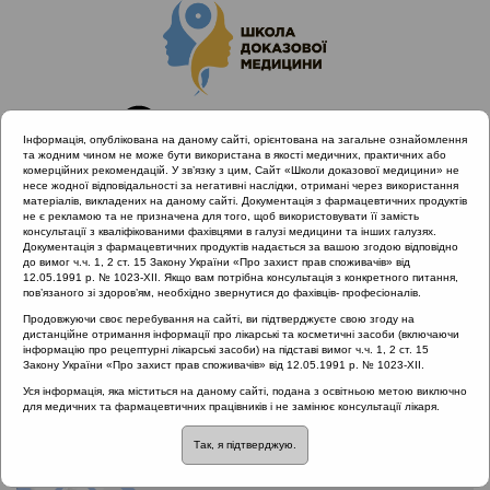
Інформація, опублікована на даному сайті, орієнтована на загальне ознайомлення
та жодним чином не може бути використана в якості медичних, практичних або
комерційних рекомендацій. У зв’язку з цим, Сайт «Школи доказової медицини» не
несе жодної відповідальності за негативні наслідки, отримані через використання
матеріалів, викладених на даному сайті. Документація з фармацевтичних продуктів
не є рекламою та не призначена для того, щоб використовувати її замість
консультації з кваліфікованими фахівцями в галузі медицини та інших галузях.
Головна
Клінічний розбір
Спеціальні випуски
Документація з фармацевтичних продуктів надається за вашою згодою відповідно
Оперативні втручання
до вимог ч.ч. 1, 2 ст. 15 Закону України «Про захист прав споживачів» від
12.05.1991 р. № 1023-XII. Якщо вам потрібна консультація з конкретного питання,
пов’язаного зі здоров’ям, необхідно звернутися до фахівців- професіоналів.
Рубрика:
Продовжуючи своє перебування на сайті, ви підтверджуєте свою згоду на
дистанційне отримання інформації про лікарські та косметичні засоби (включаючи
Спеціальні випуски
інформацію про рецептурні лікарські засоби) на підставі вимог ч.ч. 1, 2 ст. 15
Закону України «Про захист прав споживачів» від 12.05.1991 р. № 1023-XII.
Оперативні втручання
Уся інформація, яка міститься на даному сайті, подана з освітньою метою виключно
для медичних та фармацевтичних працівників і не замінює консультації лікаря.
Так, я підтверджую.