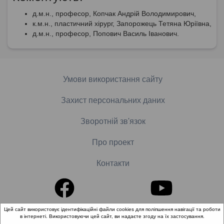
д.м.н., професор, Копчак Андрій Володимирович,
к.м.н., пластичний хірург, Запорожець Тетяна Юріївна,
д.м.н., професор, Попович Василь Іванович.
Умови використання сайту
Захист персональних даних
Зворотній зв'язок
Про проект
Контакти
Цей сайт використовує ідентифікаційні файли cookies для поліпшення навігації та роботи
в інтернеті. Використовуючи цей сайт, ви надаєте згоду на їх застосування.
© 2018-2026 «Школа доказової медицини». Всі права