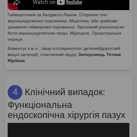
Гайморотомія за Калдвелл-Люком. Стороннє тіло
верхньощелепної порожнини. Міцетома, або грибкове
ураження гайморової порожнини. Хронічний риносинусит.
Кісти верхньощелепних пазух. Мукоцелє. Ороантральна
нориця.
Коментує к.м.н., лікар-отоларинголог дитячий/дорослий
вищої категорії, пластичний хірург,
Запорожець Тетяна
Юріївна
.
4
Клінічний випадок:
Функціональна
ендоскопічна хірургія пазух