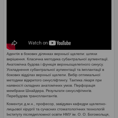
Адентія в бокових ділянках верхньої щелепи: шляхи
вирішення. Класична методика субантральної аугментації.
Анатомічна будова і функція верхньощелепного синусу.
Ускладнення субантральної аугментації та імплантації в
бокових відділах верхньої щелепи. Вибір оптимальної
методики відкритого синусліфтингу. Тактика лікаря при
наявності складних анатомічних умов. Перфорація
мембрани Шнайдера. Результати синуслфітингів.
Перебудова трансплантантів.
Коментує д.м.н., професор, завідувач кафедри щелепно-
лицьової хірургії та сучасних стоматологічних технологій
Інституту післядипломної освіти НМУ ім. О. О. Богомольця,