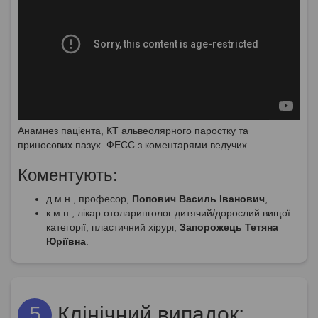
Анамнез пацієнта, КТ альвеолярного паростку та
приносових пазух. ФЕСС з коментарями ведучих.
Коментують:
д.м.н., професор,
Попович Василь Іванович
,
к.м.н., лікар отоларинголог дитячий/дорослий вищої
категорії, пластичний хірург,
Запорожець Тетяна
Юріївна
.
5
Клінічний випадок: